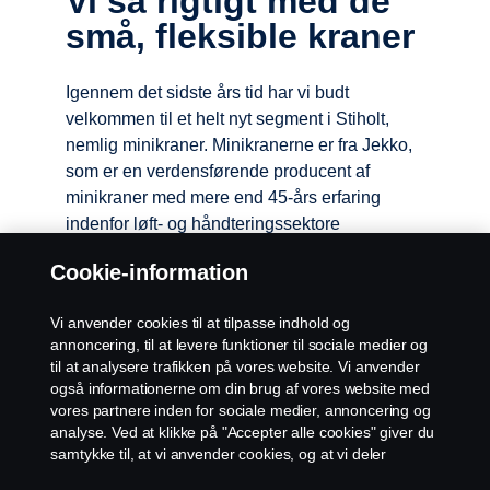
Vi så rigtigt med de
små, fleksible kraner
Igennem det sidste års tid har vi budt
velkommen til et helt nyt segment i Stiholt,
nemlig minikraner. Minikranerne er fra Jekko,
som er en verdensførende producent af
minikraner med mere end 45-års erfaring
indenfor løft- og håndteringssektore
Cookie-information
Bliv klogere på vores os og vores kran-
aktiviteter i videoen her.
Vi anvender cookies til at tilpasse indhold og
annoncering, til at levere funktioner til sociale medier og
Et større udvalg af netop disse minikraner
til at analysere trafikken på vores website. Vi anvender
samt monteringsværktøj kan allerede opleves
også informationerne om din brug af vores website med
til messen Maskiner Under Broen, som finder
vores partnere inden for sociale medier, annoncering og
analyse. Ved at klikke på "Accepter alle cookies" giver du
sted den 24. og 25. august på Gl. Strandvej
samtykke til, at vi anvender cookies, og at vi deler
113, 5500 Middelfart. Her kan du bl.a. møde
informationerne. For yderligere information om, hvordan
vores sælger og udvikler Kurt Nielsen, som til