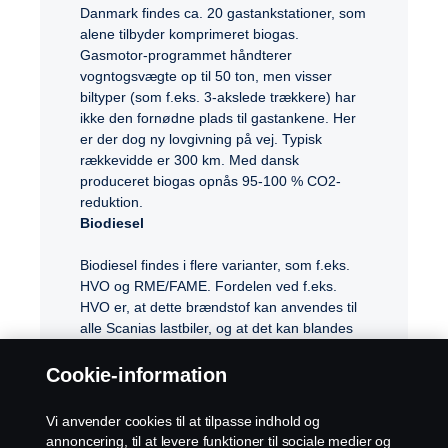
Danmark findes ca. 20 gastankstationer, som
alene tilbyder komprimeret biogas.
Gasmotor-programmet håndterer
vogntogsvægte op til 50 ton, men visser
biltyper (som f.eks. 3-akslede trækkere) har
ikke den fornødne plads til gastankene. Her
er der dog ny lovgivning på vej. Typisk
rækkevidde er 300 km. Med dansk
produceret biogas opnås 95-100 % CO2-
reduktion.
Biodiesel
Biodiesel findes i flere varianter, som f.eks.
HVO og RME/FAME. Fordelen ved f.eks.
HVO er, at dette brændstof kan anvendes til
alle Scanias lastbiler, og at det kan blandes
med alm. fossil diesel. Med biodiesel kan du
dermed køre grønt med de eksisterende
Cookie-information
lastbiler og opnå en CO2-reduktion på 60-80
%.
Vi anvender cookies til at tilpasse indhold og
annoncering, til at levere funktioner til sociale medier og