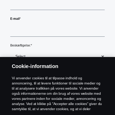
E-mail
*
Beskæftigelse:
*
Cookie-information
Hvad kan vi hjælpe dig med?
Vi anvender cookies til at tilpasse indhold og
annoncering, til at levere funktioner til sociale medier og
til at analysere trafikken på vores website. Vi anvender
også informationerne om din brug af vores website med
vores partnere inden for sociale medier, annoncering og
analyse. Ved at klikke på "Accepter alle cookies" giver du
samtykke til, at vi anvender cookies, og at vi deler
Jeg vil gerne holdes opdateret med nyheder, inspiration til
informationerne. For yderligere information om, hvordan
produkter og services, konkurrencer og arrangementer