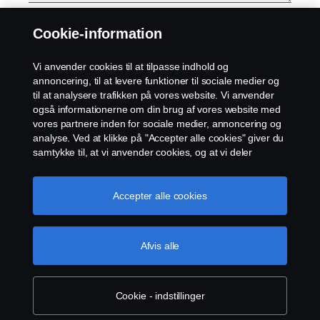
Cookie-information
Jeg vil gerne holdes opdateret med nyheder, inspiration til
produkter og services, konkurrencer og arrangementer
Vi anvender cookies til at tilpasse indhold og
hos Scania Danmark. Du kan blive kontaktet via mail og
annoncering, til at levere funktioner til sociale medier og
telefon. Du kan til enhver tid sige nej tak til fortsat
til at analysere trafikken på vores website. Vi anvender
kommunikation.
også informationerne om din brug af vores website med
vores partnere inden for sociale medier, annoncering og
*
analyse. Ved at klikke på "Accepter alle cookies" giver du
Ved indsendelse af denne formular accepterer du, at
samtykke til, at vi anvender cookies, og at vi deler
Scania Danmark behandler dine data i henhold til vores
informationerne. For yderligere information om, hvordan
persondatapolitik
.
vi bruger cookies, kan du besøge vores afsnit om
cookies, som du kan finde ved enten at klikke på linket
Accepter alle cookies
efter denne tekst eller administrere dine cookies ved at
Indsend
klikke på "Cookie-indstillinger".
Cookie-politik
Afvis alle
Forrige side: Køb af én samlet løsning
Cookie - indstillinger