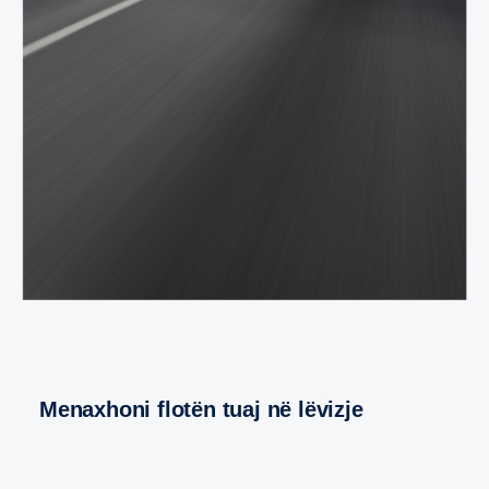
Menaxhoni flotën tuaj në lëvizje