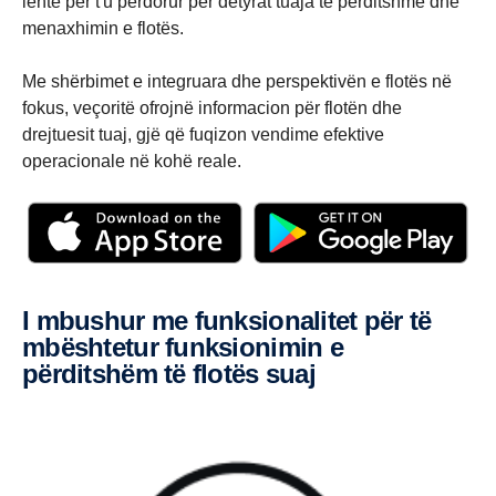
lehtë për t'u përdorur për detyrat tuaja të përditshme dhe
menaxhimin e flotës.
Me shërbimet e integruara dhe perspektivën e flotës në
fokus, veçoritë ofrojnë informacion për flotën dhe
drejtuesit tuaj, gjë që fuqizon vendime efektive
operacionale në kohë reale.
I mbushur me funksionalitet për të
mbështetur funksionimin e
përditshëm të flotës suaj