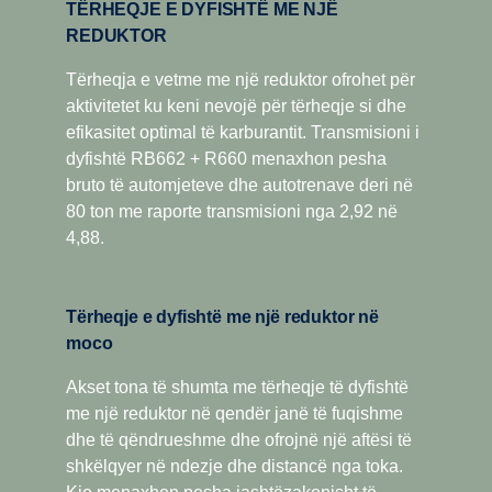
TËRHEQJE E DYFISHTË ME NJË
REDUKTOR
Tërheqja e vetme me një reduktor ofrohet për
aktivitetet ku keni nevojë për tërheqje si dhe
efikasitet optimal të karburantit. Transmisioni i
dyfishtë RB662 + R660 menaxhon pesha
bruto të automjeteve dhe autotrenave deri në
80 ton me raporte transmisioni nga 2,92 në
4,88.
Tërheqje e dyfishtë me një reduktor në
moco
Akset tona të shumta me tërheqje të dyfishtë
me një reduktor në qendër janë të fuqishme
dhe të qëndrueshme dhe ofrojnë një aftësi të
shkëlqyer në ndezje dhe distancë nga toka.