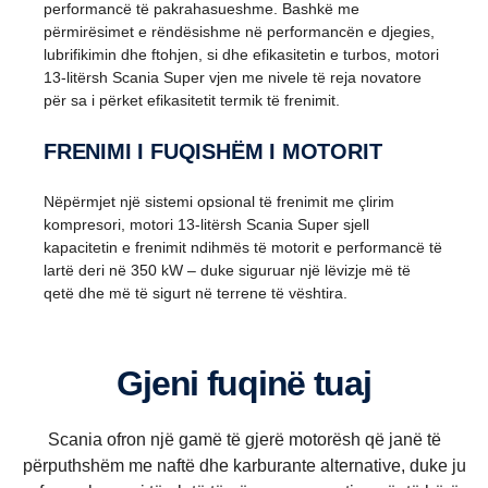
performancë të pakrahasueshme. Bashkë me
përmirësimet e rëndësishme në performancën e djegies,
lubrifikimin dhe ftohjen, si dhe efikasitetin e turbos, motori
13-litërsh Scania Super vjen me nivele të reja novatore
për sa i përket efikasitetit termik të frenimit.
FRENIMI I FUQISHËM I MOTORIT
Nëpërmjet një sistemi opsional të frenimit me çlirim
kompresori, motori 13-litërsh Scania Super sjell
kapacitetin e frenimit ndihmës të motorit e performancë të
lartë deri në 350 kW – duke siguruar një lëvizje më të
qetë dhe më të sigurt në terrene të vështira.
Gjeni fuqinë tuaj
Scania ofron një gamë të gjerë motorësh që janë të
përputhshëm me naftë dhe karburante alternative, duke ju