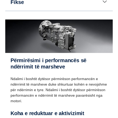
Fikse
Lëvizja mbrapsht
Përmirësimi i performancës së
ndërrimit të marsheve
Në vend të një marshi indietro, për lëvizjen
mbrapsht përdoret një ingranazh planetar. Kjo
Ndalimi i boshtit dytësor përmirëson performancën e
zgjidhje bën të mundur të keni tetë marshe për
ndërrimit të marsheve duke shkurtuar kohën e nevojshme
lëvizjen mbrapsht me shpejtësi deri në 30 km/orë.
për ndërrimin e tyre. Ndalimi i boshtit dytësor përmirëson
(Kjo është e dobishme kur, për shembull, kamionët
performancën e ndërrimit të marsheve pavarësisht nga
me rimorkio vetëshkarkuese duhet të lëvizin
motori.
mbrapsht për distanca të gjata.)
Koha e reduktuar e aktivizimit