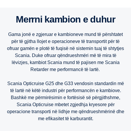
13 litra
13 litra
13 litra
Merrni kambion e duhur
9 litra
9 litra
9 litra
Gama jonë e zgjeruar e kambioneve mund të përshtatet
për të gjitha llojet e operacioneve të transportit për të
ofruar gamën e plotë të fuqisë në sistemin tuaj të shtytjes
Scania. Duke ofruar qëndrueshmëri më të mira të
lëvizjes, kambiot Scania mund të pajisen me Scania
Retarder me performancë të lartë.
Scania Opticruise G25 dhe G33 vendosin standardin më
të lartë në këtë industri për performancën e kambiove.
Bashkë me përmirësimin e fortësisë së përgjithshme,
Scania Opticruise mbetet zgjedhja kryesore për
operacione transporti në lidhje me qëndrueshmërinë dhe
me efikasitet të karburantit.