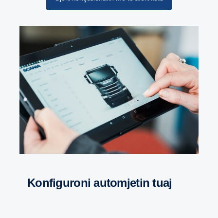
Marshi retarder në G33 është përditësuar dhe
përmirësuar gjithashtu dhe tani mund të sigurojë
një forcë rrotulluese prej 4700 Nm me një shpejtësi
të boshtit të transmisionit nën 600 rpm.
Konfiguroni automjetin tuaj