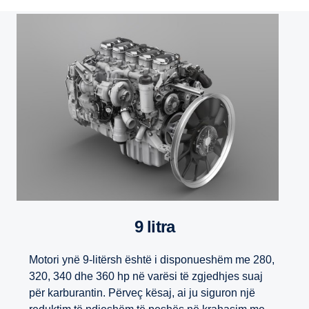
9 litra
Motori ynë 9-litërsh është i disponueshëm me 280,
320, 340 dhe 360 hp në varësi të zgjedhjes suaj
për karburantin. Përveç kësaj, ai ju siguron një