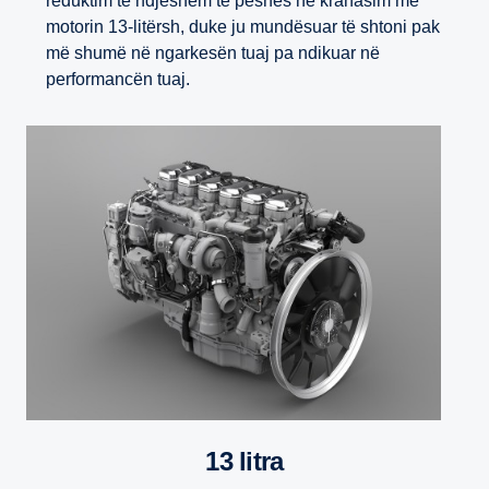
reduktim të ndjeshëm të peshës në krahasim me
motorin 13-litërsh, duke ju mundësuar të shtoni pak
më shumë në ngarkesën tuaj pa ndikuar në
performancën tuaj.
13 litra