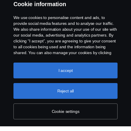
Cookie information
We use cookies to personalise content and ads, to
Legal notice
provide social media features and to analyse our traffic.
We also share information about your use of our site with
our social media, advertising and analytics partners. By
Privacy statement
clicking “I accept”, you are agreeing to give your consent
to all cookies being used and the information being
Cookies
shared. You can also manage your cookies by clicking
the “Cookie settings” and selecting the categories you’d
like to accept. For a more detailed explanation of how we
Contact us
use cookies, please visit our cookies section, which you
I accept
can find by clicking the link below this text.
Cookie policy
Cookie settings
Reject all
Cookie settings
© Copyright Scania 2025 All rights reserved. Scania