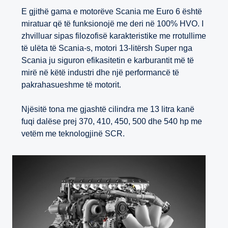
E gjithë gama e motorëve Scania me Euro 6 është
miratuar që të funksionojë me deri në 100% HVO. I
zhvilluar sipas filozofisë karakteristike me rrotullime
të ulëta të Scania-s, motori 13-litërsh Super nga
Scania ju siguron efikasitetin e karburantit më të
mirë në këtë industri dhe një performancë të
pakrahasueshme të motorit.
Njësitë tona me gjashtë cilindra me 13 litra kanë
fuqi dalëse prej 370, 410, 450, 500 dhe 540 hp me
vetëm me teknologjinë SCR.