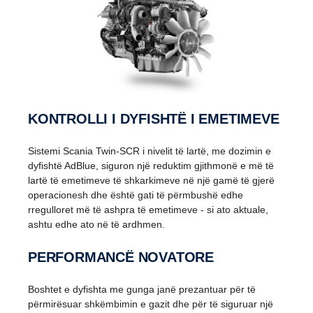
KONTROLLI I DYFISHTË I EMETIMEVE
Sistemi Scania Twin-SCR i nivelit të lartë, me dozimin e
dyfishtë AdBlue, siguron një reduktim gjithmonë e më të
lartë të emetimeve të shkarkimeve në një gamë të gjerë
operacionesh dhe është gati të përmbushë edhe
rregulloret më të ashpra të emetimeve - si ato aktuale,
ashtu edhe ato në të ardhmen.
PERFORMANCË NOVATORE
Boshtet e dyfishta me gunga janë prezantuar për të
përmirësuar shkëmbimin e gazit dhe për të siguruar një