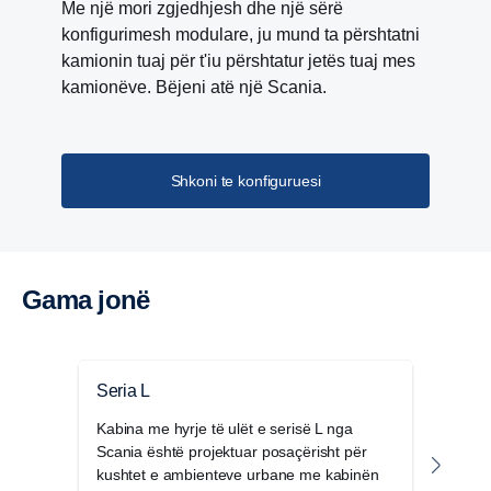
Me një mori zgjedhjesh dhe një sërë
konfigurimesh modulare, ju mund ta përshtatni
kamionin tuaj për t'iu përshtatur jetës tuaj mes
kamionëve. Bëjeni atë një Scania.
PTO
Me kambion Scania Opticruise, prezantohet një
Shkoni te konfiguruesi
program i ri i aksit PTO me nëntë nivele të
ndryshme performance. Forca më e lartë
rrotulluese dhe raporti i marsheve përmirëson
performancën e përgjithshme të pajisjeve të
karrocerisë. Nivelet më të ulëta të zhurmës dhe
Gama jonë
konsumi i reduktuar i karburantit janë rezultat i
raportit më të lartë të marsheve, i cili lejon shpejtësi
më të ulëta të motorit.
Seria L
Seri
Kabina me hyrje të ulët e serisë L nga
Seri
Scania është projektuar posaçërisht për
gjith
Kambioja e re Scania Opticruise G33 është e
kushtet e ambienteve urbane me kabinën
aktiv
disponueshme për të gjithë motorët V8 deri në 660 hp, si