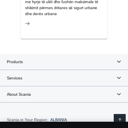
me hyrje të ulët dhe fushën maksimale të
provu
dhe motorët 13-litërsh me fuqi të lartë 500 dhe 540 hp.
shikimit përmes dritares së sigurt urbane
kusht
dhe derës urbane.
Products
Services
About Scania
Scania in Your Region:
ALBANIA