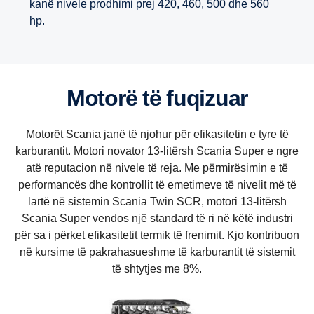
kanë nivele prodhimi prej 420, 460, 500 dhe 560
hp.
Motorë të fuqizuar
Motorët Scania janë të njohur për efikasitetin e tyre të
karburantit. Motori novator 13-litërsh Scania Super e ngre
atë reputacion në nivele të reja. Me përmirësimin e të
performancës dhe kontrollit të emetimeve të nivelit më të
lartë në sistemin Scania Twin SCR, motori 13-litërsh
Scania Super vendos një standard të ri në këtë industri
për sa i përket efikasitetit termik të frenimit. Kjo kontribuon
në kursime të pakrahasueshme të karburantit të sistemit
të shtytjes me 8%.