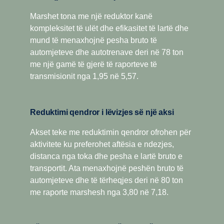
zvogëluar humbjet e brendshme.
shpejtësi të ulët, kjo kambio ka dy raporte shtesë të
marshit ngadalësues. E projektuar për optimzimin e
Marshet tona me një reduktor kanë
Kjo platformë prezanton gjithashtu një dizajn të ri
kursimeve, ajo ka rezultuar shumë e suksesshme për
kompleksitet të ulët dhe efikasitet të lartë dhe
kompakt gjeometrik, si dhe kasën e lehtë të derdhur me
shpërndarjet në distanca të gjata dhe ato rajonale, si dhe
mund të menaxhojnë pesha bruto të
alumin, duke rezultuar në nivele shumë më të ulëta të
për aktivitete të rënda në ndërtim. Versionet e marshit
automjeteve dhe autotrenave deri në 78 ton
zhurmës dhe një peshë më të vogël të komponentëve me
overdrive ofrojnë kapacitet më të lartë të forcës
me një gamë të gjerë të raporteve të
deri në 75 kilogramë. Përveç kësaj, Opticruise siguron një
rrotulluese, si dhe overdrive për rrotullime të ulëta dhe
transmisionit nga 1,95 në 5,57.
rritje të kohës funksionale dhe më pak ndalesa për
ekonomike në lëvizje. Scania Opticruise dhe Scania
mirëmbajtje nëpërmjet një intervali më të gjatë të
Retarder, si dhe një mori zgjedhjesh të akseve PTO, janë
ndërrimit të vajit. Të gjitha këto për të siguruar që kursimet
të disponueshme për të gjitha kambiot me ndarje të
Reduktimi qendror i lëvizjes së një aksi
tuaja totale operative të jenë më të optimizuara.
intervalit.
Akset teke me reduktimin qendror ofrohen për
aktivitete ku preferohet aftësia e ndezjes,
distanca nga toka dhe pesha e lartë bruto e
transportit. Ata menaxhojnë peshën bruto të
automjeteve dhe të tërheqjes deri në 80 ton
me raporte marshesh nga 3,80 në 7,18.