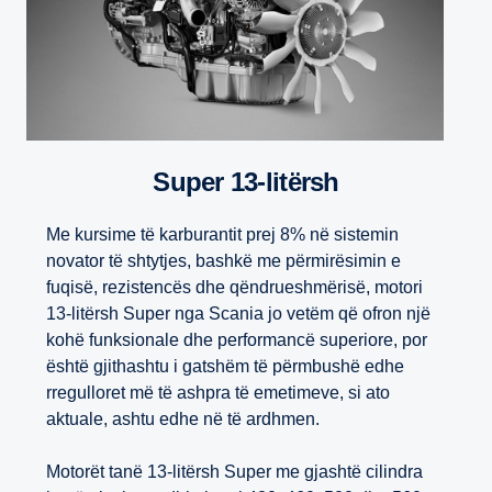
Super 13-litërsh
Me kursime të karburantit prej 8% në sistemin
novator të shtytjes, bashkë me përmirësimin e
fuqisë, rezistencës dhe qëndrueshmërisë, motori
13-litërsh Super nga Scania jo vetëm që ofron një
kohë funksionale dhe performancë superiore, por
është gjithashtu i gatshëm të përmbushë edhe
rregulloret më të ashpra të emetimeve, si ato
aktuale, ashtu edhe në të ardhmen.
Motorët tanë 13-litërsh Super me gjashtë cilindra