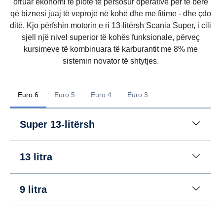
ofruar ekonomi të plotë të përsosur operative për të bërë
që biznesi juaj të veprojë në kohë dhe me fitime - dhe çdo
ditë. Kjo përfshin motorin e ri 13-litërsh Scania Super, i cili
sjell një nivel superior të kohës funksionale, përveç
kursimeve të kombinuara të karburantit me 8% me
sistemin novator të shtytjes.
Euro 6
Euro 5
Euro 4
Euro 3
Super 13-litërsh
13 litra
9 litra