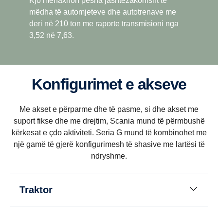
Kjo menaxhon pesha jashtëzakonisht të
mëdha të automjeteve dhe autotrenave me
deri në 210 ton me raporte transmisioni nga
Qëndrueshmëria e lëvizjes
3,52 në 7,63.
Qëndrueshmëria e lëvizjes arrihet me anë të një
përhapjeje më të gjerë të raportit të marsheve, e
cila përfshin marshin superngadalësues dhe
Konfigurimet e akseve
overdrive, gjë që përputhet me filozofinë e motorit
me rrotullime të ulëta të Scania.
Me akset e përparme dhe të pasme, si dhe akset me
suport fikse dhe me drejtim, Scania mund të përmbushë
kërkesat e çdo aktiviteti. Seria G mund të kombinohet me
një gamë të gjerë konfigurimesh të shasive me lartësi të
ndryshme.
Traktor