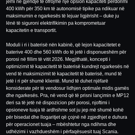
jemi në gjendje të ofrojmë një opsion kapaciteti përdorimi
400 kWh për 350 km të autonomisë tipike pa ndikuar në
maksimumin e ngarkesës të lejuar ligjërisht – duke ju
lënë të siguroni elektrifikimin pa komprometuar
kapacitetin e transportit.
Moduli i ri i baterisë nën kabinë, që lejon kapacitetet e
baterive 400 dhe 560 kWh do të jetë i disponueshëm për
porosi në fillim të vitit 2026. Megjithatë, koncepti i
optimizimit të kapacitetit të baterisë kundrejt ngarkesës në
vend të maksimizimit të kapacitetit të baterisë, mund të
jetë i ri për shumë klientë. Mund të duhet njëfarë
konsiderate për të vendosur lidhjen optimale midis gamës
dhe ngarkesës. Pra, në vend që të prisni lançimin e MP12
deri sa të jetë në dispozicion për porosi, njoftimi i
opsioneve tuaja të ardhshme sot ju jep më shumë kohë
për bisedat dhe llogaritjet që çojnë në zgjedhjet e duhura
për operacionet tuaja – mbështetur nga ndihma dhe
udhëzimi i vazhdueshëm i përfaqësuesit tuaj Scania.