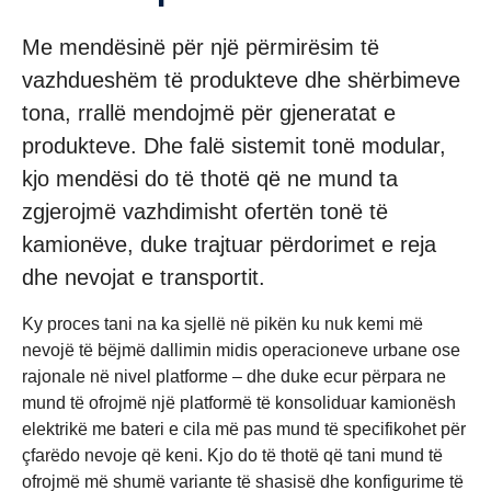
Me mendësinë për një përmirësim të
vazhdueshëm të produkteve dhe shërbimeve
tona, rrallë mendojmë për gjeneratat e
produkteve. Dhe falë sistemit tonë modular,
kjo mendësi do të thotë që ne mund ta
zgjerojmë vazhdimisht ofertën tonë të
kamionëve, duke trajtuar përdorimet e reja
dhe nevojat e transportit.
Ky proces tani na ka sjellë në pikën ku nuk kemi më
nevojë të bëjmë dallimin midis operacioneve urbane ose
rajonale në nivel platforme – dhe duke ecur përpara ne
mund të ofrojmë një platformë të konsoliduar kamionësh
elektrikë me bateri e cila më pas mund të specifikohet për
çfarëdo nevoje që keni. Kjo do të thotë që tani mund të
ofrojmë më shumë variante të shasisë dhe konfigurime të