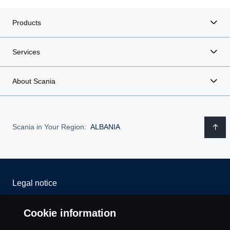
Poland
Products
Portugal
Services
Romania
About Scania
Spain
Sweden
Scania in Your Region:
ALBANIA
United Kingdom
Legal notice
Privacy statement
Cookie information