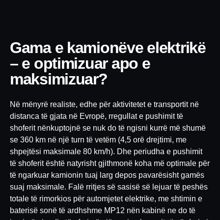
Gama e kamionëve elektrikë
– e optimizuar apo e
maksimizuar?
Në mënyrë realiste, edhe për aktivitetet e transportit në
distanca të gjata në Evropë, rregullat e pushimit të
shoferit nënkuptojnë se nuk do të ngisni kurrë më shumë
se 360 km në një turn të vetëm (4,5 orë drejtimi, me
shpejtësi maksimale 80 km/h). Dhe periudha e pushimit
të shoferit është natyrisht gjithmonë koha më optimale për
të ngarkuar kamionin tuaj larg depos pavarësisht gamës
suaj maksimale. Falë rritjes së sasisë së lejuar të peshës
totale të rimorkios për automjetet elektrike, me shtimin e
baterisë sonë të ardhshme MP12 nën kabinë ne do të