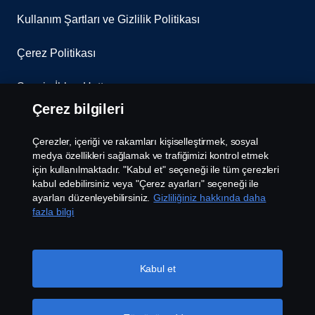
Kullanım Şartları ve Gizlilik Politikası
Çerez Politikası
Scania İhbar Hattı
Çerez bilgileri
Scania Çerez Politikası
Çerezler, içeriği ve rakamları kişiselleştirmek, sosyal
Scania Aydınlatma Metni
medya özellikleri sağlamak ve trafiğimizi kontrol etmek
için kullanılmaktadır. "Kabul et" seçeneği ile tüm çerezleri
kabul edebilirsiniz veya "Çerez ayarları" seçeneği ile
Çerez Ayarları
ayarları düzenleyebilirsiniz.
Gizliliğiniz hakkında daha
fazla bilgi
Kabul et
© Bu site Doğuş Otomotiv Servis ve Ticaret Anonim