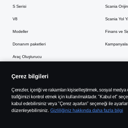
S Serisi
Scania Oriji
V8
Scania Yol 
Modeller
Finans ve Si
Donanım paketleri
Kampanyala
Araç Oluşturucu
Çerez bilgileri
Bölge:
TÜRKİYE
Çerezler, içeriği ve rakamları kişiselleştirmek, sosyal medya
trafiğimizi kontrol etmek için kullanılmaktadır. "Kabul et" seçe
kabul edebilirsiniz veya "Çerez ayarları" seçeneği ile ayarlar
düzenleyebilirsiniz.
Gizliliğiniz hakkında daha fazla bilgi
Kullanım Şartları ve Gizlilik Politikası
Çerez Politikası
Sc