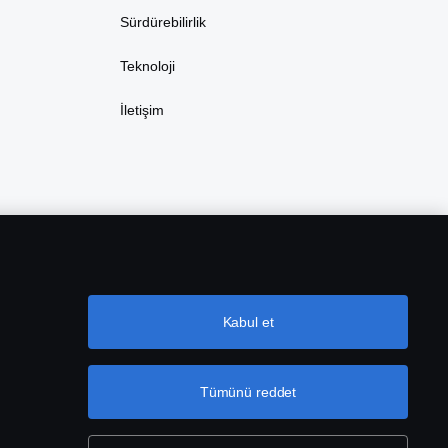
Sürdürebilirlik
Teknoloji
İletişim
Kabul et
Tümünü reddet
tni
Çerez Ayarları