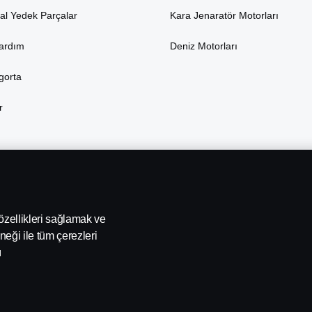
nal Yedek Parçalar
Kara Jenaratör Motorları
Yardım
Deniz Motorları
gorta
r
 özellikleri sağlamak ve
neği ile tüm çerezleri
ı
ania İhbar Hattı
Scania Çerez Politikası
Scania Aydınlatma Me