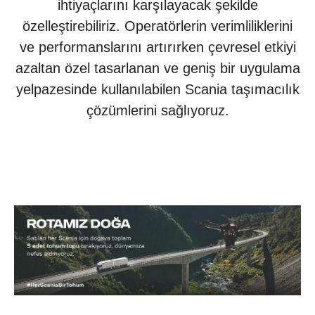
ihtiyaçlarını karşılayacak şekilde
özelleştirebiliriz. Operatörlerin verimliliklerini
ve performanslarını artırırken çevresel etkiyi
azaltan özel tasarlanan ve geniş bir uygulama
yelpazesinde kullanılabilen Scania taşımacılık
çözümlerini sağlıyoruz.
Modeller
Fiyat Listesi
Bakım Anlaşmaları
Servis Paketleri
Tamir ve Bakım Anlaşmaları