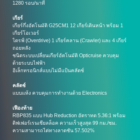
1280 รอบ/นาที
เกียร์
เกียร์กึ่งอัตโนมัติ G25CM1 12 เกียร์เดินหน้า พร้อม 1
เกียร์โอเวอร์
ไดรฟ์ (Overdrive) 1 เกียร์คลาน (Crawler) และ 4 เกียร์
ถอยหลัง
ชนิดระบบเปลี่ยนเกียร์อัตโนมัติ Opticruise ควบคุม
ด้วยระบบไฟฟ้า
อิเล็กทรอนิกส์แบบไม่มีแป้นคลัตช์
คลัตช์
แบบแห้ง ควบคุมการทำงานด้วย Electronics
เฟืองท้าย
RBP835 แบบ Hub Reduction อัตราทด 5.36:1 พร้อม
ดิฟเฟอร์เรนเชียลล็อค ความเร็วสูงสุด 99 กม./ชม.
ความสามารถไต่ทางลาดชัน 57.502%