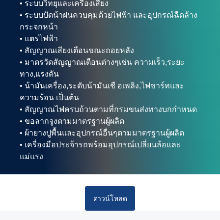
• ระบบวิทยุและเครื่องเสียง
• ระบบปัดน้าฝนควบคุมด้วยไฟฟ้า และอุปกรณ์ฉีดล้าง
กระจกหน้า
• แตรไฟฟ้า
• สัญญาณเสียงเตือนขณะถอยหลัง
• มาตรวัดสัญญาณเตือนต่างๆเช่น ความเร็ว,ระยะ
ทาง,แรงดัน
• น้ามันเครื่อง,ระดับน้ามันเชื อเพลิง,ไฟชาร์ทและ
ความร้อน เป็นต้น
• สัญญาณไฟครบถ้วนตามที่กรมขนส่งทางบกกำหนด
• ขอลากจูงตามมาตรฐานผู้ผลิต
• ผ้ายางปูพื้นและอุปกรณ์อื่นๆตามมาตรฐานผู้ผลิต
• เครื่องมือประจ้ารถพร้อมอุปกรณ์เปลี่ยนล้อและ
แม่แรง
ดาวน์โหลด