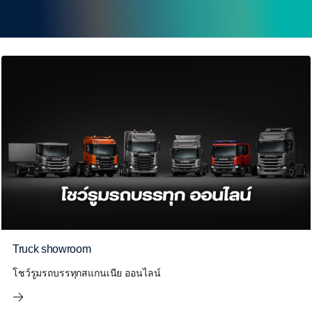
Truck showroom
โชว์รูมรถบรรทุกสแกนเนีย ออนไลน์