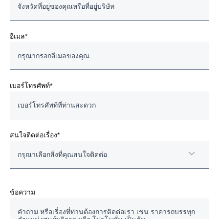
อีเมล*
เบอร์โทรศัพท์*
สนใจติดต่อเรื่อง*
กรุณาเลือกสิ่งที่คุณสนใจติดต่อ
รถสแกนเนียมือสองของแท้
ข้อความ
รถบรรทุก/รถหัวลากใหม่