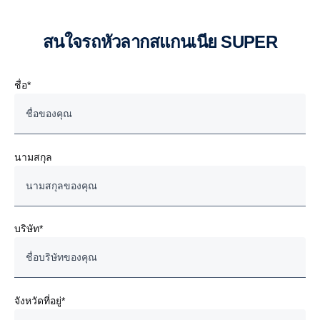
สนใจรถหัวลากสแกนเนีย SUPER
ชื่อ*
นามสกุล
บริษัท*
จังหวัดที่อยู่*