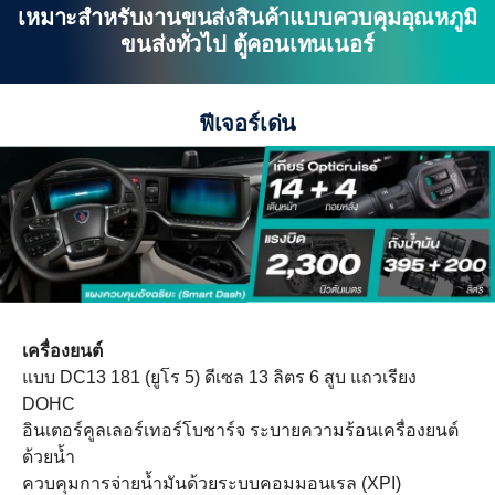
เหมาะสำหรับงานขนส่งสินค้าแบบควบคุมอุณหภูมิ
ขนส่งทั่วไป ตู้คอนเทนเนอร์
ฟีเจอร์เด่น
เครื่องยนต์
แบบ DC13 181 (ยูโร 5) ดีเซล 13 ลิตร 6 สูบ แถวเรียง
DOHC
อินเตอร์คูลเลอร์เทอร์โบชาร์จ ระบายความร้อนเครื่องยนต์
ด้วยน้ำ
ควบคุมการจ่ายน้ำมันด้วยระบบคอมมอนเรล (XPI)