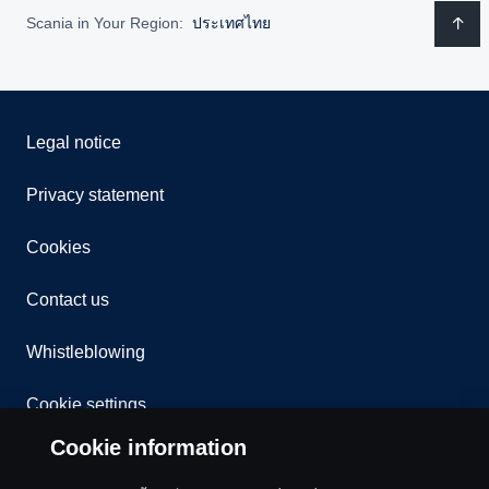
Scania in Your Region:
ประเทศไทย
Legal notice
Privacy statement
Cookies
Contact us
Whistleblowing
Cookie settings
Cookie information