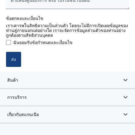
แชสซีส์รถโดยสาร
ข้อตกลงและเงื่อนไข
อะไหล่แท้ งานซ่อมและบำรุงรักษา
เราเคารพในสิทธิความเป็นส่วนตัว โดยจะไม่มีการเปิดเผยข้อมูลของ
ท่านสู่ภายนอกแต่อย่างใด เราจะจัดการข้อมูลส่วนตัวของท่านอย่าง
ถูกต้องตามสิทธิส่วนบุคคล
สัญญางานบริการ
ฉันยอมรับข้อกำหนดและเงื่อนไข
บริการด้านการเงิน (ไฟแนนซ์)
ส่ง
สินค้า
การบริการ
เกี่ยวกับสแกนเนีย