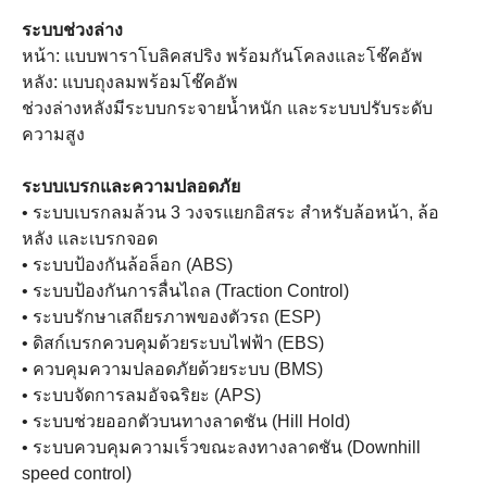
ระบบช่วงล่าง
หน้า: แบบพาราโบลิคสปริง พร้อมกันโคลงและโช๊คอัพ
หลัง: แบบถุงลมพร้อมโช๊คอัพ
ช่วงล่างหลังมีระบบกระจายน้ำหนัก และระบบปรับระดับ
ความสูง
ระบบเบรกและความปลอดภัย
• ระบบเบรกลมล้วน 3 วงจรแยกอิสระ สำหรับล้อหน้า, ล้อ
หลัง และเบรกจอด
• ระบบป้องกันล้อล็อก (ABS)
• ระบบป้องกันการลื่นไถล (Traction Control)
• ระบบรักษาเสถียรภาพของตัวรถ (ESP)
• ดิสก์เบรกควบคุมด้วยระบบไฟฟ้า (EBS)
• ควบคุมความปลอดภัยด้วยระบบ (BMS)
• ระบบจัดการลมอัจฉริยะ (APS)
• ระบบช่วยออกตัวบนทางลาดชัน (Hill Hold)
• ระบบควบคุมความเร็วขณะลงทางลาดชัน (Downhill
speed control)