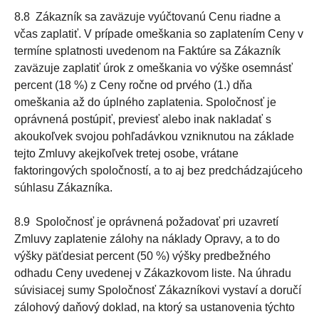
8.8 Zákazník sa zaväzuje vyúčtovanú Cenu riadne a
včas zaplatiť. V prípade omeškania so zaplatením Ceny v
termíne splatnosti uvedenom na Faktúre sa Zákazník
zaväzuje zaplatiť úrok z omeškania vo výške osemnásť
percent (18 %) z Ceny ročne od prvého (1.) dňa
omeškania až do úplného zaplatenia. Spoločnosť je
oprávnená postúpiť, previesť alebo inak nakladať s
akoukoľvek svojou pohľadávkou vzniknutou na základe
tejto Zmluvy akejkoľvek tretej osobe, vrátane
faktoringových spoločností, a to aj bez predchádzajúceho
súhlasu Zákazníka.
8.9 Spoločnosť je oprávnená požadovať pri uzavretí
Zmluvy zaplatenie zálohy na náklady Opravy, a to do
výšky päťdesiat percent (50 %) výšky predbežného
odhadu Ceny uvedenej v Zákazkovom liste. Na úhradu
súvisiacej sumy Spoločnosť Zákazníkovi vystaví a doručí
zálohový daňový doklad, na ktorý sa ustanovenia týchto