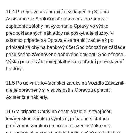
11.4 Pri Oprave v zahraničí cez dispečing Scania
Assistance je Spoločnosť oprávnená požadovať
zaplatenie zálohy na vykonanie Opravy vo výške
predpokladaných nákladov na poskytnuté služby. V
takomto prípade sa Oprava v zahraničí začne až po
pripísaní zálohy na bankový účet Spoločnosti na základe
príslušného zálohového daňového dokladu Spoločnosti.
Výška prijatej zálohovej platby sa zohľadní pri vystavení
Faktúry.
11.5 Po uplynutí továrenskej záruky na Vozidlo Zákazník
nie je oprávnený si v súvislosti s Opravou uplatniť
Asistenčné náklady.
11.6 V prípade Opráv na ceste Vozidiel s trvajúcou
továrenskou zárukou výrobcu, prípadne s platnou
predĺženou zárukou na hnací reťazec je Zákazník
oprávnený písomne si uplatniť Asistenčné náklady bez