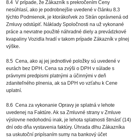
8.4 V prípade, že Zákazník s prekročením Ceny
nesúhlasí, ako je podrobnejšie uvedené v článku 8.3
týchto Podmienok, je ktorákoľvek zo Strán oprávnená od
Zmluvy odstúpiť. Náklady Spoločnosti na už vykonané
práce a nevratne použité náhradné diely a prevádzkové
kvapaliny Vozidla hradí v takom prípade Zákazník v plnej
výške.
8.5 Cena, ako aj jej jednotlivé položky sú uvedené v
eurách bez DPH. Cena sa zvýši o DPH v súlade s
právnymi predpismi platnými a účinnými v deň
zdaniteľného plnenia, ak sa DPH vo vzťahu k Cene
uplatní.
8.6 Cena za vykonanie Opravy je splatná v lehote
uvedenej na Faktúre. Ak sa Zmluvné strany v Zmluve
výslovne nedohodnú inak, je lehota splatnosti štrnásť (14)
dní odo dňa vystavenia faktúry. Úhrada dlhu Zákazníka
sa uskutoční pripísaním sumy na bankový účet