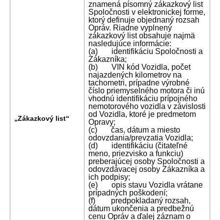
znamená písomný zákazkový list
Spoločnosti v elektronickej forme,
ktorý definuje objednaný rozsah
Opráv. Riadne vyplnený
zákazkový list obsahuje najmä
nasledujúce informácie:
(a) identifikáciu Spoločnosti a
Zákazníka;
(b) VIN kód Vozidla, počet
najazdených kilometrov na
tachometri, prípadne výrobné
číslo priemyselného motora či inú
vhodnú identifikáciu prípojného
nemotorového vozidla v závislosti
od Vozidla, ktoré je predmetom
„Zákazkový list“
Opravy;
(c) čas, dátum a miesto
odovzdania/prevzatia Vozidla;
(d) identifikáciu (čitateľné
meno, priezvisko a funkciu)
preberajúcej osoby Spoločnosti a
odovzdávacej osoby Zákazníka a
ich podpisy;
(e) opis stavu Vozidla vrátane
prípadných poškodení;
(f) predpokladaný rozsah,
dátum ukončenia a predbežnú
cenu Opráv a ďalej záznam o