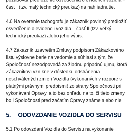
časť I (tzv. malý technický preukaz) na nahliadnutie.
4.6 Na overenie tachografu je zákazník povinný predložiť
osvedčenie o evidencii vozidla – časť II (tzv. veľký
technický preukaz) alebo jeho výpis.
4.7 Zákazník uzavretím Zmluvy podpisom Zákazkového
listu výslovne berie na vedomie a súhlasí s tým, že
Spoločnosť nezodpovedá za žiadnu prípadnú ujmu, ktorá
Zákazníkovi vznikne v dôsledku odstránenia
neschválených zmien Vozidla (vykonaných v rozpore s
platnými právnymi predpismi) zo strany Spoločnosti pri
vykonávaní Opravy, a to bez ohľadu na to, či tieto zmeny
boli Spoločnosti pred začatím Opravy známe alebo nie.
5. ODOVZDANIE VOZIDLA DO SERVISU
5.1 Po odovzdaní Vozidla do Servisu na vykonanie