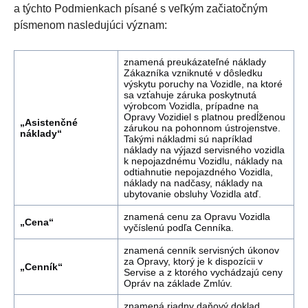
a týchto Podmienkach písané s veľkým začiatočným
písmenom nasledujúci význam:
znamená preukázateľné náklady
Zákazníka vzniknuté v dôsledku
výskytu poruchy na Vozidle, na ktoré
sa vzťahuje záruka poskytnutá
výrobcom Vozidla, prípadne na
Opravy Vozidiel s platnou predĺženou
„Asistenčné
zárukou na pohonnom ústrojenstve.
náklady“
Takými nákladmi sú napríklad
náklady na výjazd servisného vozidla
k nepojazdnému Vozidlu, náklady na
odtiahnutie nepojazdného Vozidla,
náklady na nadčasy, náklady na
ubytovanie obsluhy Vozidla atď.
znamená cenu za Opravu Vozidla
„Cena“
vyčíslenú podľa Cenníka.
znamená cenník servisných úkonov
za Opravy, ktorý je k dispozícii v
„Cenník“
Servise a z ktorého vychádzajú ceny
Opráv na základe Zmlúv.
znamená riadny daňový doklad