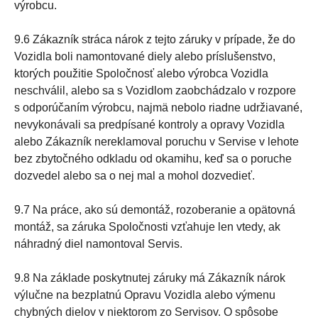
výrobcu.
9.6 Zákazník stráca nárok z tejto záruky v prípade, že do
Vozidla boli namontované diely alebo príslušenstvo,
ktorých použitie Spoločnosť alebo výrobca Vozidla
neschválil, alebo sa s Vozidlom zaobchádzalo v rozpore
s odporúčaním výrobcu, najmä nebolo riadne udržiavané,
nevykonávali sa predpísané kontroly a opravy Vozidla
alebo Zákazník nereklamoval poruchu v Servise v lehote
bez zbytočného odkladu od okamihu, keď sa o poruche
dozvedel alebo sa o nej mal a mohol dozvedieť.
9.7 Na práce, ako sú demontáž, rozoberanie a opätovná
montáž, sa záruka Spoločnosti vzťahuje len vtedy, ak
náhradný diel namontoval Servis.
9.8 Na základe poskytnutej záruky má Zákazník nárok
výlučne na bezplatnú Opravu Vozidla alebo výmenu
chybných dielov v niektorom zo Servisov. O spôsobe