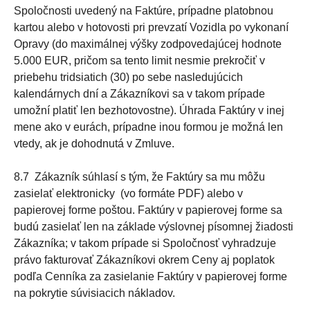
Spoločnosti uvedený na Faktúre, prípadne platobnou
kartou alebo v hotovosti pri prevzatí Vozidla po vykonaní
Opravy (do maximálnej výšky zodpovedajúcej hodnote
5.000 EUR, pričom sa tento limit nesmie prekročiť v
priebehu tridsiatich (30) po sebe nasledujúcich
kalendárnych dní a Zákazníkovi sa v takom prípade
umožní platiť len bezhotovostne). Úhrada Faktúry v inej
mene ako v eurách, prípadne inou formou je možná len
vtedy, ak je dohodnutá v Zmluve.
8.7 Zákazník súhlasí s tým, že Faktúry sa mu môžu
zasielať elektronicky (vo formáte PDF) alebo v
papierovej forme poštou. Faktúry v papierovej forme sa
budú zasielať len na základe výslovnej písomnej žiadosti
Zákazníka; v takom prípade si Spoločnosť vyhradzuje
právo fakturovať Zákazníkovi okrem Ceny aj poplatok
podľa Cenníka za zasielanie Faktúry v papierovej forme
na pokrytie súvisiacich nákladov.