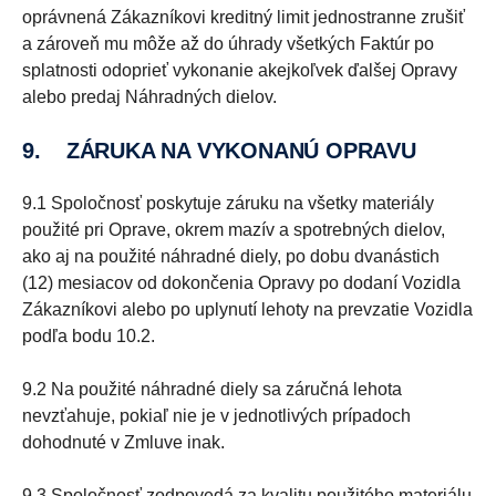
oprávnená Zákazníkovi kreditný limit jednostranne zrušiť
a zároveň mu môže až do úhrady všetkých Faktúr po
splatnosti odoprieť vykonanie akejkoľvek ďalšej Opravy
alebo predaj Náhradných dielov.
9. ZÁRUKA NA VYKONANÚ OPRAVU
9.1 Spoločnosť poskytuje záruku na všetky materiály
použité pri Oprave, okrem mazív a spotrebných dielov,
ako aj na použité náhradné diely, po dobu dvanástich
(12) mesiacov od dokončenia Opravy po dodaní Vozidla
Zákazníkovi alebo po uplynutí lehoty na prevzatie Vozidla
podľa bodu 10.2.
9.2 Na použité náhradné diely sa záručná lehota
nevzťahuje, pokiaľ nie je v jednotlivých prípadoch
dohodnuté v Zmluve inak.
9.3 Spoločnosť zodpovedá za kvalitu použitého materiálu