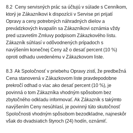
8.2 Ceny servisných prác sa účtujú v súlade s Cenníkom,
ktorý je Zákazníkovi k dispozícii v Servise pri prijatí
Opravy a ceny potrebných náhradných dielov a
prevádzkových kvapalín sa Zákazníkovi oznámia vždy
pred uzavretím Zmluvy podpisom Zákazkového listu.
Zákazník súhlasí v odôvodnených prípadoch s
navýšením konečnej Ceny až o desať percent (10 %)
oproti odhadu uvedenému v Zákazkovom liste.
8.3 Ak Spoločnosť v priebehu Opravy zistí, že predbežná
Cena stanovená v Zákazkovom liste pravdepodobne
prekročí odhad o viac ako desať percent (10 %), je
povinná o tom Zákazníka vhodným spôsobom bez
zbytočného odkladu informovať. Ak Zákazník s takýmto
navýšením Ceny nesúhlasí, je povinný túto skutočnosť
Spoločnosti vhodným spôsobom bezodkladne, najneskôr
však do dvadsiatich štyroch (24) hodín, oznámiť.