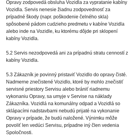
Opravy zodpovedá obsluha Vozidla za vypratanie kabíny
Vozidla. Servis nenesie žiadnu zodpovednosť za
prípadné škody (napr. poškodenie čelného skla)
spôsobené pádom cudzieho predmetu v kabíne Vozidla
alebo inde na Vozidle, ku ktorému dôjde pri sklopení
kabíny Vozidla.
5.2 Servis nezodpovedá ani za prípadnú stratu cenností z
kabíny Vozidla.
5.3 Zákazník je povinný pristaviť Vozidlo do opravy čisté.
Nadmerne znečistené Vozidlo, ktoré by mohlo znečistiť
servisné priestory Servisu alebo brániť riadnemu
vykonaniu Opravy, sa umyje v Servise na náklady
Zákazníka. Vozidlá na komunálny odpad a Vozidlá so
sklápacími nadstavbami nebudú prijaté na vykonanie
Opravy v prípade, že budú naložené. Výnimku môže
povoliť len vedúci Servisu, prípadne iný člen vedenia
Spoločnosti.