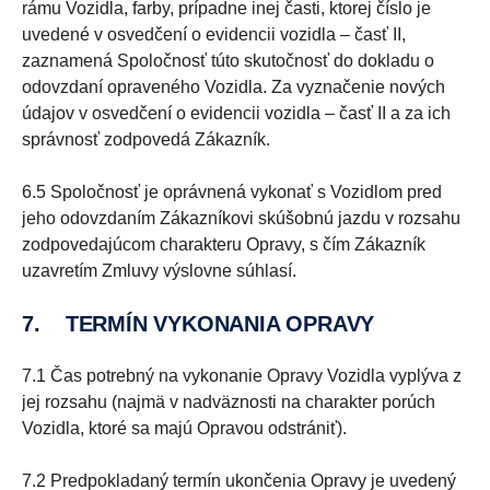
rámu Vozidla, farby, prípadne inej časti, ktorej číslo je
uvedené v osvedčení o evidencii vozidla – časť II,
zaznamená Spoločnosť túto skutočnosť do dokladu o
odovzdaní opraveného Vozidla. Za vyznačenie nových
údajov v osvedčení o evidencii vozidla – časť II a za ich
správnosť zodpovedá Zákazník.
6.5 Spoločnosť je oprávnená vykonať s Vozidlom pred
jeho odovzdaním Zákazníkovi skúšobnú jazdu v rozsahu
zodpovedajúcom charakteru Opravy, s čím Zákazník
uzavretím Zmluvy výslovne súhlasí.
7. TERMÍN VYKONANIA OPRAVY
7.1 Čas potrebný na vykonanie Opravy Vozidla vyplýva z
jej rozsahu (najmä v nadväznosti na charakter porúch
Vozidla, ktoré sa majú Opravou odstrániť).
7.2 Predpokladaný termín ukončenia Opravy je uvedený