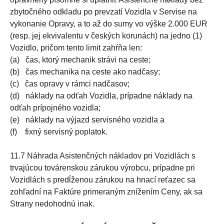
zbytočného odkladu po prevzatí Vozidla v Servise na
vykonanie Opravy, a to až do sumy vo výške 2.000 EUR
(resp. jej ekvivalentu v českých korunách) na jedno (1)
Vozidlo, pričom tento limit zahŕňa len:
(a) čas, ktorý mechanik strávi na ceste;
(b) čas mechanika na ceste ako nadčasy;
(c) čas opravy v rámci nadčasov;
(d) náklady na odťah Vozidla, prípadne náklady na
odťah prípojného vozidla;
(e) náklady na výjazd servisného vozidla a
(f) fixný servisný poplatok.
11.7 Náhrada Asistenčných nákladov pri Vozidlách s
trvajúcou továrenskou zárukou výrobcu, prípadne pri
Vozidlách s predĺženou zárukou na hnací reťazec sa
zohľadní na Faktúre primeraným znížením Ceny, ak sa
Strany nedohodnú inak.