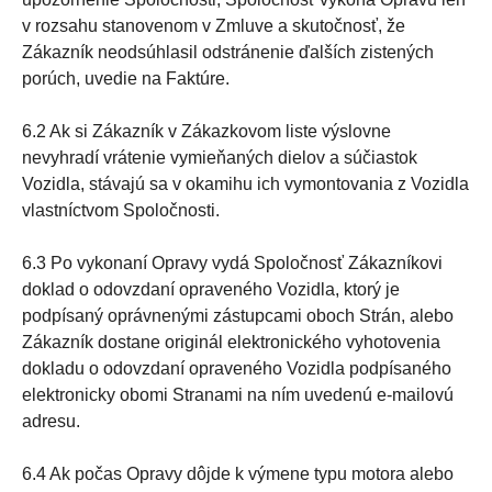
v rozsahu stanovenom v Zmluve a skutočnosť, že
Zákazník neodsúhlasil odstránenie ďalších zistených
porúch, uvedie na Faktúre.
6.2 Ak si Zákazník v Zákazkovom liste výslovne
nevyhradí vrátenie vymieňaných dielov a súčiastok
Vozidla, stávajú sa v okamihu ich vymontovania z Vozidla
vlastníctvom Spoločnosti.
6.3 Po vykonaní Opravy vydá Spoločnosť Zákazníkovi
doklad o odovzdaní opraveného Vozidla, ktorý je
podpísaný oprávnenými zástupcami oboch Strán, alebo
Zákazník dostane originál elektronického vyhotovenia
dokladu o odovzdaní opraveného Vozidla podpísaného
elektronicky obomi Stranami na ním uvedenú e-mailovú
adresu.
6.4 Ak počas Opravy dôjde k výmene typu motora alebo