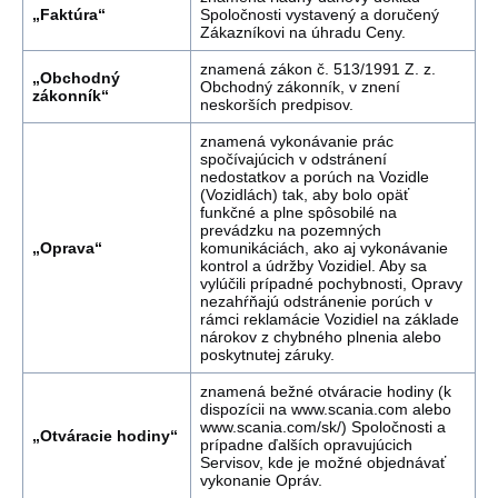
„Faktúra“
Spoločnosti vystavený a doručený
Zákazníkovi na úhradu Ceny.
znamená zákon č. 513/1991 Z. z.
„Obchodný
Obchodný zákonník, v znení
zákonník“
neskorších predpisov.
znamená vykonávanie prác
spočívajúcich v odstránení
nedostatkov a porúch na Vozidle
(Vozidlách) tak, aby bolo opäť
funkčné a plne spôsobilé na
prevádzku na pozemných
„Oprava“
komunikáciách, ako aj vykonávanie
kontrol a údržby Vozidiel. Aby sa
vylúčili prípadné pochybnosti, Opravy
nezahŕňajú odstránenie porúch v
rámci reklamácie Vozidiel na základe
nárokov z chybného plnenia alebo
poskytnutej záruky.
znamená bežné otváracie hodiny (k
dispozícii na www.scania.com alebo
www.scania.com/sk/) Spoločnosti a
„Otváracie hodiny“
prípadne ďalších opravujúcich
Servisov, kde je možné objednávať
vykonanie Opráv.