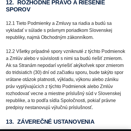
12. ROZHODNÉ PRÁVO A RIEŠENIE
SPOROV
12.1 Tieto Podmienky a Zmluvy sa riadia a budú sa
vykladať v súlade s právnym poriadkom Slovenskej
republiky, najmä Obchodným zákonníkom.
12.2 Všetky prípadné spory vzniknuté z týchto Podmienok
a Zmlúv alebo v súvislosti s nimi sa budú riešiť zmierom.
Ak sa Stranám nepodarí vyriešiť akýkoľvek spor zmierom
do tridsiatich (30) dní od začiatku sporu, bude takýto spor
vrátane otázok platnosti, výkladu, výkonu alebo zániku
práv vyplývajúcich z týchto Podmienok alebo Zmlúv
rozhodovať vecne a miestne príslušný súd v Slovenskej
republike, a to podľa sídla Spoločnosti, pokiaľ právne
predpisy nestanovujú výlučnú príslušnosť.
13. ZÁVEREČNÉ USTANOVENIA