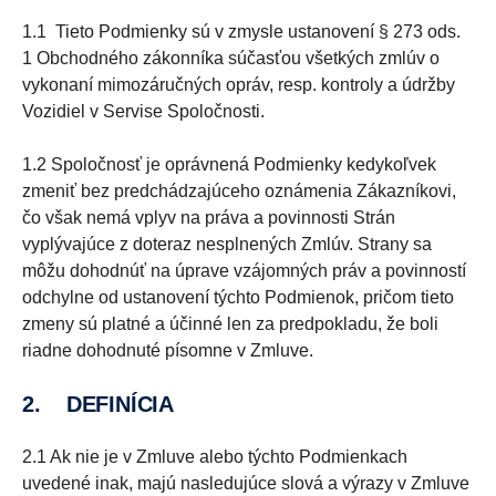
1.1 Tieto Podmienky sú v zmysle ustanovení § 273 ods.
1 Obchodného zákonníka súčasťou všetkých zmlúv o
vykonaní mimozáručných opráv, resp. kontroly a údržby
Vozidiel v Servise Spoločnosti.
1.2 Spoločnosť je oprávnená Podmienky kedykoľvek
zmeniť bez predchádzajúceho oznámenia Zákazníkovi,
čo však nemá vplyv na práva a povinnosti Strán
vyplývajúce z doteraz nesplnených Zmlúv. Strany sa
môžu dohodnúť na úprave vzájomných práv a povinností
odchylne od ustanovení týchto Podmienok, pričom tieto
zmeny sú platné a účinné len za predpokladu, že boli
riadne dohodnuté písomne v Zmluve.
2. DEFINÍCIA
2.1 Ak nie je v Zmluve alebo týchto Podmienkach
uvedené inak, majú nasledujúce slová a výrazy v Zmluve