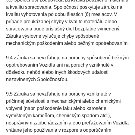
a kvalitu spracovania. Spoločnosť poskytuje záruku na
kvalitu vyhotovenia po dobu šiestich (6) mesiacov. V
prípade preukázanej chyby v kvalite materiálu alebo
spracovania bude príslušný diel bezplatne vymenený.
Záruka výslovne vylučuje chyby spôsobené
mechanickým poškodením alebo bežným opotrebovaním.
9.4 Záruka sa nevzťahuje na poruchy spôsobené bežným
opotrebovaním Vozidla ani na poruchy vzniknuté v
dôsledku nehôd alebo iných škodových udalostí
nezavinených Spoločnosťou.
9.5 Záruka sa nevzťahuje na poruchy vzniknuté v
príčinnej súvislosti s mechanickými alebo chemickými
vplyvmi (napr. poškodenie laku alebo karosérie
vymršteným kameňom, chemickým spadom atď.),
nesprávnym zaobchádzaním alebo preťažovaním Vozidla
vrátane jeho používania v rozpore s odporúčaním