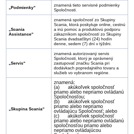
znamená tieto servisné podmienky
„Podmienky“
Spoločnosti.
znamená spoločnosť zo Skupiny
Scania, ktorá poskytuje online, cestnú
„Scania
a inú pomoc a produktovú podporu
Assistance“
zákazníkom spoločností zo Skupiny
Scania dvadsaťštyri (24) hodín
denne, sedem (7) dní v týždni.
znamená autorizovaný servis
Spoločnosti, ktorý je oprávnený
„Servis“
zastupovať značku Scania pri
dodávkach popredajného tovaru a
služieb vo vybranom regióne.
znamená:
(a) akúkoľvek spoločnosť
priamo alebo nepriamo ovládanú
Spoločnosťou;
(b) akúkoľvek spoločnosť
priamo alebo nepriamo
„Skupina Scania“
ovládajúcu Spoločnosť; alebo
(c) akúkoľvek spoločnosť
priamo alebo nepriamo ovládanú
spoločnosťou priamo alebo
nepriamo ovládajúcou