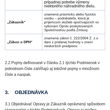
prípadnej potrebe výmeny
niektorého náhradného dielu.
znamená právnickú alebo fyzickú
osobu – podnikateľa, ktorá je
„Zákazník“
príjemcom služieb spočívajúcich vo
vykonaní Opráv poskytovaných
Spoločnosťou podľa Zmluvy.
znamená zákon č. 222/2004 Z. z.o
„Zákon o DPH“
dani z pridanej hodnoty v znení
neskorších predpisov.
2.2 Pojmy definované v článku 2.1 týchto Podmienok v
jednotnom čísle zahŕňajú aj totožné pojmy v množnom
čísle a naopak.
3. OBJEDNÁVKA
3.1 Objednávať Opravy je Zákazník oprávnený spôsobom
stanoveným v týchto Podmienkach. Opravy si možno