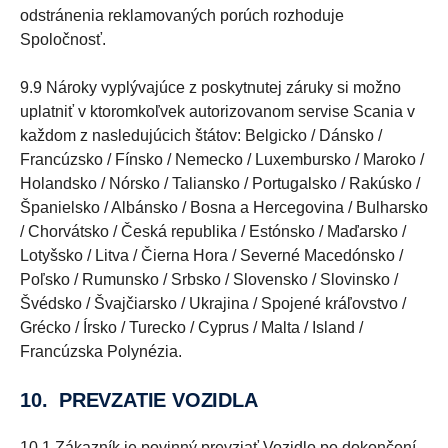
odstránenia reklamovaných porúch rozhoduje
Spoločnosť.
9.9 Nároky vyplývajúce z poskytnutej záruky si možno
uplatniť v ktoromkoľvek autorizovanom servise Scania v
každom z nasledujúcich štátov: Belgicko / Dánsko /
Francúzsko / Fínsko / Nemecko / Luxembursko / Maroko /
Holandsko / Nórsko / Taliansko / Portugalsko / Rakúsko /
Španielsko / Albánsko / Bosna a Hercegovina / Bulharsko
/ Chorvátsko / Česká republika / Estónsko / Maďarsko /
Lotyšsko / Litva / Čierna Hora / Severné Macedónsko /
Poľsko / Rumunsko / Srbsko / Slovensko / Slovinsko /
Švédsko / Švajčiarsko / Ukrajina / Spojené kráľovstvo /
Grécko / Írsko / Turecko / Cyprus / Malta / Island /
Francúzska Polynézia.
10. PREVZATIE VOZIDLA
10.1 Zákazník je povinný prevziať Vozidlo po dokončení