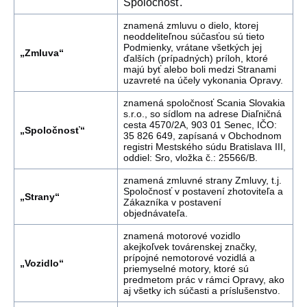
Spoločnosť.
znamená zmluvu o dielo, ktorej
neoddeliteľnou súčasťou sú tieto
Podmienky, vrátane všetkých jej
„Zmluva“
ďalších (prípadných) príloh, ktoré
majú byť alebo boli medzi Stranami
uzavreté na účely vykonania Opravy.
znamená spoločnosť Scania Slovakia
s.r.o., so sídlom na adrese Diaľničná
cesta 4570/2A, 903 01 Senec, IČO:
„Spoločnosť“
35 826 649, zapísaná v Obchodnom
registri Mestského súdu Bratislava III,
oddiel: Sro, vložka č.: 25566/B.
znamená zmluvné strany Zmluvy, t.j.
Spoločnosť v postavení zhotoviteľa a
„Strany“
Zákazníka v postavení
objednávateľa.
znamená motorové vozidlo
akejkoľvek továrenskej značky,
prípojné nemotorové vozidlá a
„Vozidlo“
priemyselné motory, ktoré sú
predmetom prác v rámci Opravy, ako
aj všetky ich súčasti a príslušenstvo.