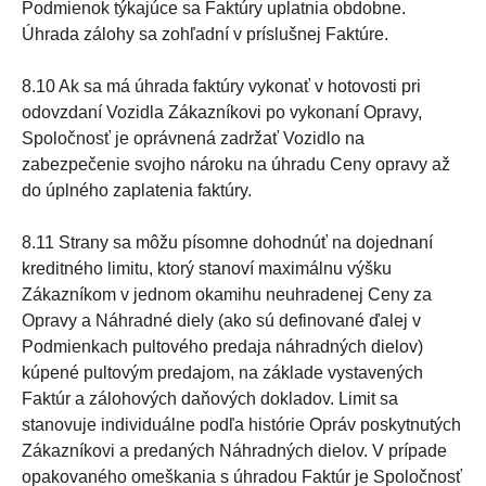
Podmienok týkajúce sa Faktúry uplatnia obdobne.
Úhrada zálohy sa zohľadní v príslušnej Faktúre.
8.10 Ak sa má úhrada faktúry vykonať v hotovosti pri
odovzdaní Vozidla Zákazníkovi po vykonaní Opravy,
Spoločnosť je oprávnená zadržať Vozidlo na
zabezpečenie svojho nároku na úhradu Ceny opravy až
do úplného zaplatenia faktúry.
8.11 Strany sa môžu písomne dohodnúť na dojednaní
kreditného limitu, ktorý stanoví maximálnu výšku
Zákazníkom v jednom okamihu neuhradenej Ceny za
Opravy a Náhradné diely (ako sú definované ďalej v
Podmienkach pultového predaja náhradných dielov)
kúpené pultovým predajom, na základe vystavených
Faktúr a zálohových daňových dokladov. Limit sa
stanovuje individuálne podľa histórie Opráv poskytnutých
Zákazníkovi a predaných Náhradných dielov. V prípade
opakovaného omeškania s úhradou Faktúr je Spoločnosť