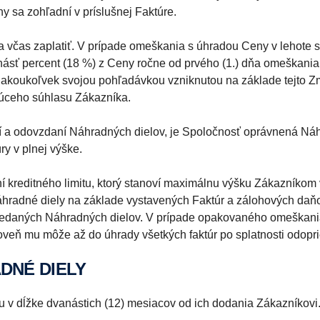
y sa zohľadní v príslušnej Faktúre.
 včas zaplatiť. V prípade omeškania s úhradou Ceny v lehote s
ásť percent (18 %) z Ceny ročne od prvého (1.) dňa omeškania
 akoukoľvek svojou pohľadávkou vzniknutou na základe tejto Zm
ajúceho súhlasu Zákazníka.
atí a odovzdaní Náhradných dielov, je Spoločnosť oprávnená Ná
y v plnej výške.
 kreditného limitu, ktorý stanoví maximálnu výšku Zákazníko
radné diely na základe vystavených Faktúr a zálohových daňov
predaných Náhradných dielov. V prípade opakovaného omeškani
ároveň mu môže až do úhrady všetkých faktúr po splatnosti odopr
DNÉ DIELY
 v dĺžke dvanástich (12) mesiacov od ich dodania Zákazníkovi