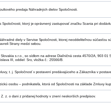
pultového predaja Náhradných dielov Spoločnosti.
 Spoločnosti, ktorý je oprávnený zastupovať značku Scania pri dodáv
radné diely v Servise Spoločnosti, ktorej neoddeliteľnou súčasťou sú 
zavreli Strany medzi sebou.
Slovakia s.r.o., so sídlom na adrese Diaľničná cesta 4570/2A, 903 0
slava III, oddiel: Sro, vložka č.: 25566/B.
vy, t. j. Spoločnosť v postavení predávajúceho a Zákazníka v postav
ickú osobu – podnikateľa, ktorá od Spoločnosti na základe Zmluvy kup
. z. o dani z pridanej hodnoty v znení neskorších predpisov.