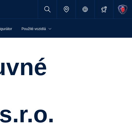
igurátor
Použité vozidlá
s.r.o.