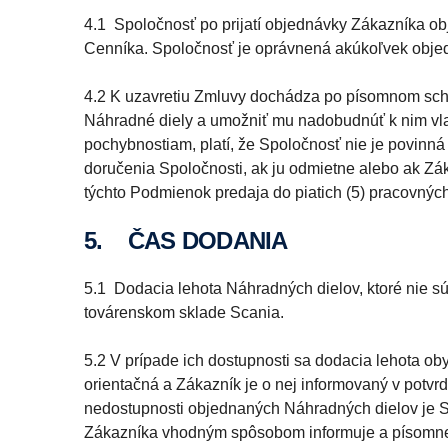
4.1 Spoločnosť po prijatí objednávky Zákazníka o
Cenníka. Spoločnosť je oprávnená akúkoľvek objedn
4.2 K uzavretiu Zmluvy dochádza po písomnom sch
Náhradné diely a umožniť mu nadobudnúť k nim vlas
pochybnostiam, platí, že Spoločnosť nie je povinná
doručenia Spoločnosti, ak ju odmietne alebo ak Zák
týchto Podmienok predaja do piatich (5) pracovnýc
5. ČAS DODANIA
5.1 Dodacia lehota Náhradných dielov, ktoré nie 
továrenskom sklade Scania.
5.2 V prípade ich dostupnosti sa dodacia lehota ob
orientačná a Zákazník je o nej informovaný v potvr
nedostupnosti objednaných Náhradných dielov je S
Zákazníka vhodným spôsobom informuje a písomne