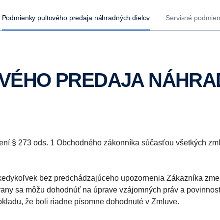
Podmienky pultového predaja náhradných dielov
Servisné podmie
OVÉHO PREDAJA NÁHR
ení § 273 ods. 1 Obchodného zákonníka súčasťou všetkých zml
dykoľvek bez predchádzajúceho upozornenia Zákazníka zmeniť 
trany sa môžu dohodnúť na úprave vzájomných práv a povinnost
pokladu, že boli riadne písomne dohodnuté v Zmluve.