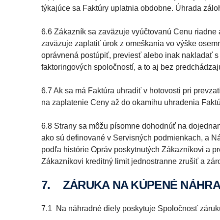
týkajúce sa Faktúry uplatnia obdobne. Úhrada záloh
6.6 Zákazník sa zaväzuje vyúčtovanú Cenu riadne a
zaväzuje zaplatiť úrok z omeškania vo výške osemn
oprávnená postúpiť, previesť alebo inak nakladať s
faktoringových spoločností, a to aj bez predchádz
6.7 Ak sa má Faktúra uhradiť v hotovosti pri prevz
na zaplatenie Ceny až do okamihu uhradenia Faktúr
6.8 Strany sa môžu písomne dohodnúť na dojednaní
ako sú definované v Servisných podmienkach, a Náh
podľa histórie Opráv poskytnutých Zákazníkovi a 
Zákazníkovi kreditný limit jednostranne zrušiť a z
7. ZÁRUKA NA KÚPENÉ NÁHRA
7.1 Na náhradné diely poskytuje Spoločnosť záruku