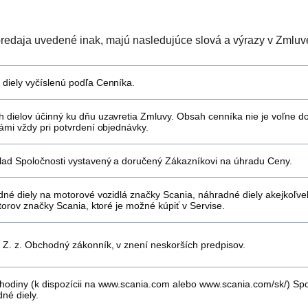
predaja uvedené inak, majú nasledujúce slová a výrazy v Zmlu
iely vyčíslenú podľa Cenníka.
dielov účinný ku dňu uzavretia Zmluvy. Obsah cenníka nie je voľne do
mi vždy pri potvrdení objednávky.
ad Spoločnosti vystavený a doručený Zákazníkovi na úhradu Ceny.
né diely na motorové vozidlá značky Scania, náhradné diely akejkoľve
orov značky Scania, ktoré je možné kúpiť v Servise.
Z. z. Obchodný zákonník, v znení neskorších predpisov.
odiny (k dispozícii na
www.scania.com
alebo www.scania.com/sk/) Spol
né diely.