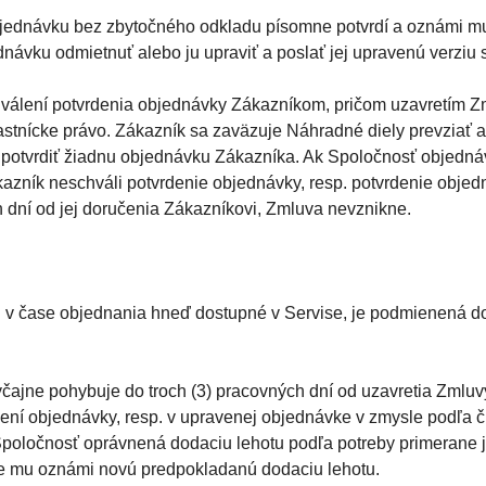
bjednávku bez zbytočného odkladu písomne potvrdí a oznámi mu
ávku odmietnuť alebo ju upraviť a poslať jej upravenú verziu 
válení potvrdenia objednávky Zákazníkom, pričom uzavretím Z
tnícke právo. Zákazník sa zaväzuje Náhradné diely prevziať a 
 potvrdiť žiadnu objednávku Zákazníka. Ak Spoločnosť objednávk
azník neschváli potvrdenie objednávky, resp. potvrdenie objedn
h dní od jej doručenia Zákazníkovi, Zmluva nevznikne.
sú v čase objednania hneď dostupné v Servise, je podmienená
yčajne pohybuje do troch (3) pracovných dní od uzavretia Zmluv
dení objednávky, resp. v upravenej objednávke v zmysle podľa 
poločnosť oprávnená dodaciu lehotu podľa potreby primerane je
 mu oznámi novú predpokladanú dodaciu lehotu.