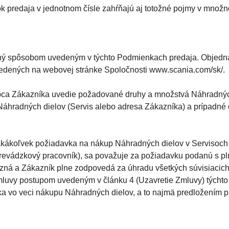
k predaja v jednotnom čísle zahŕňajú aj totožné pojmy v množn
ný spôsobom uvedeným v týchto Podmienkach predaja. Objedná
vedených na webovej stránke Spoločnosti www.scania.com/sk/.
pca Zákazníka uvedie požadované druhy a množstvá Náhradných 
áhradných dielov (Servis alebo adresa Zákazníka) a prípadné 
 akákoľvek požiadavka na nákup Náhradných dielov v Servisoch 
 prevádzkový pracovník), sa považuje za požiadavku podanú s 
zná a Zákazník plne zodpovedá za úhradu všetkých súvisiacich 
Zmluvy postupom uvedeným v článku 4 (Uzavretie Zmluvy) tých
ka vo veci nákupu Náhradných dielov, a to najmä predložením