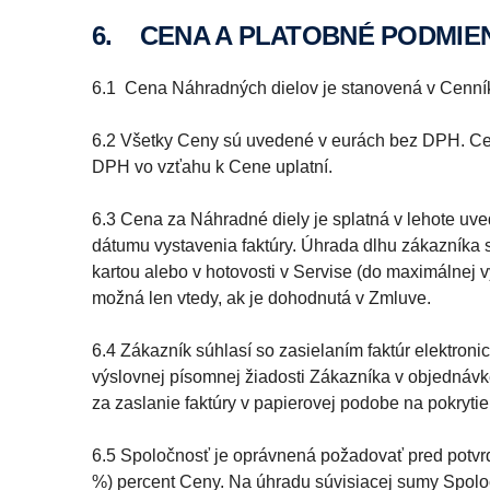
6. CENA A PLATOBNÉ PODMIE
6.1 Cena Náhradných dielov je stanovená v Cenní
6.2 Všetky Ceny sú uvedené v eurách bez DPH. Cen
DPH vo vzťahu k Cene uplatní.
6.3 Cena za Náhradné diely je splatná v lehote uve
dátumu vystavenia faktúry. Úhrada dlhu zákazníka
kartou alebo v hotovosti v Servise (do maximálnej
možná len vtedy, ak je dohodnutá v Zmluve.
6.4 Zákazník súhlasí so zasielaním faktúr elektroni
výslovnej písomnej žiadosti Zákazníka v objednávk
za zaslanie faktúry v papierovej podobe na pokrytie
6.5 Spoločnosť je oprávnená požadovať pred potvr
%) percent Ceny. Na úhradu súvisiacej sumy Spoloč