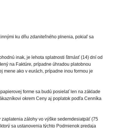
innými ku dňu zdaniteľného plnenia, pokiaľ sa
dnú inak, je lehota splatnosti štrnásť (14) dní od
dený na Faktúre, prípadne úhradou platobnou
ej mene ako v eurách, prípadne inou formou je
v papierovej forme sa budú posielať len na základe
 Zákazníkovi okrem Ceny aj poplatok podľa Cenníka
 zaplatenia zálohy vo výške sedemdesiatpäť (75
 ktorý sa ustanovenia týchto Podmienok predaja