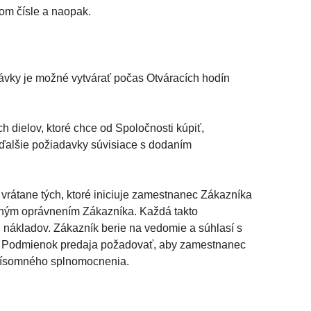
om čísle a naopak.
vky je možné vytvárať počas Otváracích hodín
dielov, ktoré chce od Spoločnosti kúpiť,
ďalšie požiadavky súvisiace s dodaním
vrátane tých, ktoré iniciuje zamestnanec Zákazníka
plným oprávnením Zákazníka. Každá takto
nákladov. Zákazník berie na vedomie a súhlasí s
to Podmienok predaja požadovať, aby zamestnanec
 písomného splnomocnenia.