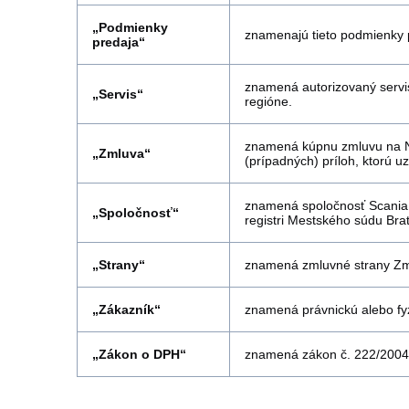
„Podmienky
znamenajú tieto podmienky 
predaja“
znamená autorizovaný servis
„Servis“
regióne.
znamená kúpnu zmluvu na Náh
„Zmluva“
(prípadných) príloh, ktorú u
znamená spoločnosť Scania 
„Spoločnosť“
registri Mestského súdu Brati
„Strany“
znamená zmluvné strany Zmlu
„Zákazník“
znamená právnickú alebo fyz
„Zákon o DPH“
znamená zákon č. 222/2004 Z