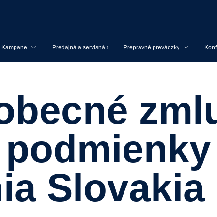
Kampane
Predajná a servisná sieť
Prepravné prevádzky
Konf
podmienky
nia Slovakia 