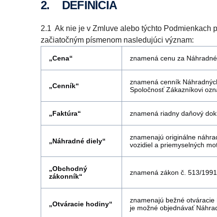
2. DEFINÍCIA
2.1 Ak nie je v Zmluve alebo týchto Podmienkach 
začiatočným písmenom nasledujúci význam:
„Cena“
znamená cenu za Náhradné d
znamená cenník Náhradných 
„Cenník“
Spoločnosť Zákazníkovi ozná
„Faktúra“
znamená riadny daňový dokl
znamenajú originálne náhrad
„Náhradné diely“
vozidiel a priemyselných mot
„Obchodný
znamená zákon č. 513/1991 
zákonník“
znamenajú bežné otváracie h
„Otváracie hodiny“
je možné objednávať Náhrad