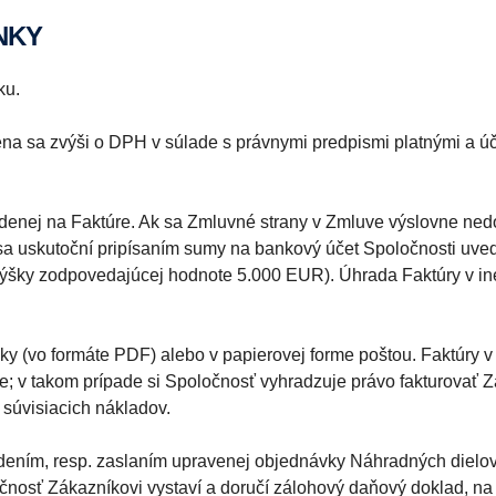
NKY
ku.
a sa zvýši o DPH v súlade s právnymi predpismi platnými a úč
denej na Faktúre. Ak sa Zmluvné strany v Zmluve výslovne nedoho
 sa uskutoční pripísaním sumy na bankový účet Spoločnosti uve
 výšky zodpovedajúcej hodnote 5.000 EUR). Úhrada Faktúry v in
cky (vo formáte PDF) alebo v papierovej forme poštou. Faktúry 
e; v takom prípade si Spoločnosť vyhradzuje právo fakturovať
 súvisiacich nákladov.
dením, resp. zaslaním upravenej objednávky Náhradných dielov
nosť Zákazníkovi vystaví a doručí zálohový daňový doklad, na