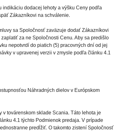
 indikáciu dodacej lehoty a výšku Ceny podľa
späť Zákazníkovi na schválenie.
mluvy sa Spoločnosť zaväzuje dodať Zákazníkovi
zaplatiť za ne Spoločnosti Cenu. Aby sa predišlo
u nepotvrdí do piatich (5) pracovných dní od jej
ávky v upravenej verzii v zmysle podľa článku 4.1
 dostupnosťou Náhradných dielov v Európskom
y v továrenskom sklade Scania. Táto lehota je
článku 4.1 týchto Podmienok predaja. V prípade
dnostranne predĺžiť. O takomto zistení Spoločnosť