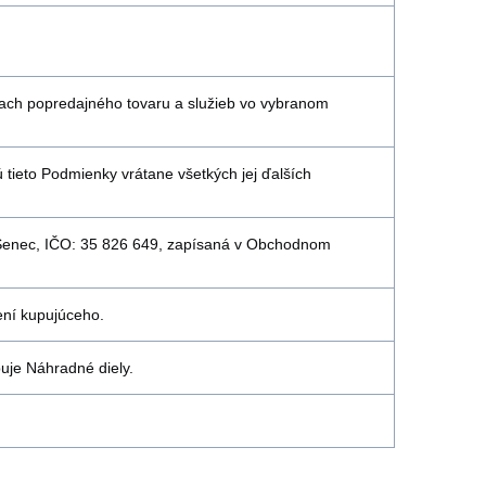
kach popredajného tovaru a služieb vo vybranom
tieto Podmienky vrátane všetkých jej ďalších
1 Senec, IČO: 35 826 649, zapísaná v Obchodnom
ení kupujúceho.
uje Náhradné diely.