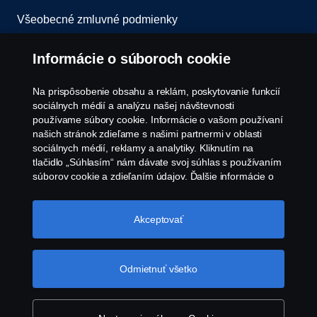
Všeobecné zmluvné podmienky
Oznámenie porušenia predpisov
Informácie o súboroch cookie
Zásady Cookies
Na prispôsobenie obsahu a reklám, poskytovanie funkcií
sociálnych médií a analýzu našej návštevnosti
používame súbory cookie. Informácie o vašom používaní
Zásady používania súborov cookie spoločnosti
našich stránok zdieľame s našimi partnermi v oblasti
Scania
sociálnych médií, reklamy a analytiky. Kliknutím na
tlačidlo „Súhlasím“ nám dávate svoj súhlas s používaním
súborov cookie a zdieľaním údajov. Ďalšie informácie o
tom, ako používame súbory cookie, nájdete v našej časti
o súboroch cookie, ktorú nájdete kliknutím na odkaz za
týmto textom. Svoje súbory cookie môžete spravovať tiež
Akceptovať
kliknutím na tlačidlo „Nastavenia súborov
cookie“.
Súbory cookie spoločnosti Scania
© Copyright Scania 2026 Všetky práva vyhradené.
Odmietnuť všetko
Scania Slovakia s.r.o., Diaľničná cesta 4570/2A,
903 01 Senec, Slovenská republika, Tel: +421 2
482 08 311