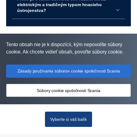
Úplné krytie opráv vozidiel údržby
elektrickým a tradičným typom hnacieho
ústrojenstva?
Zahrnuté služby:
Oprava podvozku a kabíny
Oprava hnacej sústavy
Oprava trakčnej batérie
Tento obsah nie je k dispozícii, kým nepovolíte súbory
Flexibilná údržba
Scania Charging Access
cookie. Ak chcete vidieť obsah, povoľte súbory cookie.
Balík Control pre elektrické nákladné vozidlá (3
roky)
Odťah
Zásady používania súborov cookie spoločnosti Scania
Možné doplnkové krytia:
MAX24
Súbory cookie spoločnosti Scania
Digitálne služby
Kliknutím získate ďalšie podrobnosti o balíku
Vyberte si váš balík
Full