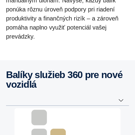
manuálnym úlohám. Navyše, každý balík
ponúka rôznu úroveň podpory pri riadení
produktivity a finančných rizík – a zároveň
pomáha naplno využiť potenciál vašej
prevádzky.
Balíky služieb 360 pre nové
vozidlá