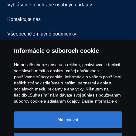
Vyhlásenie o ochrane osobných údajov
Kontaktujte nás
Všeobecné zmluvné podmienky
Oznámenie porušenia predpisov
Informácie o súboroch cookie
Zásady Cookies
Na prispôsobenie obsahu a reklám, poskytovanie funkcií
sociálnych médií a analýzu našej návštevnosti
používame súbory cookie. Informácie o vašom používaní
Zásady používania súborov cookie spoločnosti
našich stránok zdieľame s našimi partnermi v oblasti
Scania
sociálnych médií, reklamy a analytiky. Kliknutím na
tlačidlo „Súhlasím“ nám dávate svoj súhlas s používaním
súborov cookie a zdieľaním údajov. Ďalšie informácie o
tom, ako používame súbory cookie, nájdete v našej časti
o súboroch cookie, ktorú nájdete kliknutím na odkaz za
týmto textom. Svoje súbory cookie môžete spravovať tiež
Akceptovať
kliknutím na tlačidlo „Nastavenia súborov
cookie“.
Súbory cookie spoločnosti Scania
© Copyright Scania 2026 Všetky práva vyhradené.