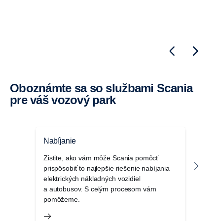
Oboznámte sa so službami Scania
pre váš vozový park
Nabíjanie
My 
Zistite, ako vám môže Scania pomôcť
Portá
prispôsobiť to najlepšie riešenie nabíjania
pre 
elektrických nákladných vozidiel
a úd
a autobusov. S celým procesom vám
prevá
pomôžeme.