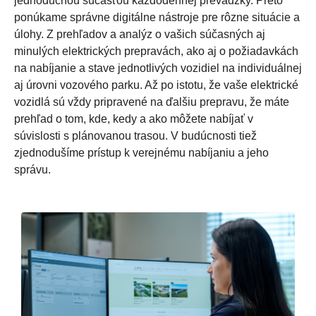
jednoduchou súčasťou každodennej prevádzky. Preto
ponúkame správne digitálne nástroje pre rôzne situácie a
úlohy. Z prehľadov a analýz o vašich súčasných aj
minulých elektrických prepravách, ako aj o požiadavkách
na nabíjanie a stave jednotlivých vozidiel na individuálnej
aj úrovni vozového parku. Až po istotu, že vaše elektrické
vozidlá sú vždy pripravené na ďalšiu prepravu, že máte
prehľad o tom, kde, kedy a ako môžete nabíjať v
súvislosti s plánovanou trasou. V budúcnosti tiež
zjednodušíme prístup k verejnému nabíjaniu a jeho
správu.