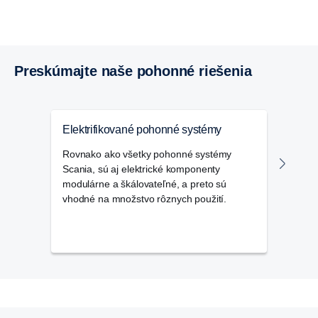
Preskúmajte naše pohonné riešenia
Elektrifikované pohonné systémy
Lodn
Rovnako ako všetky pohonné systémy
Naši
Scania, sú aj elektrické komponenty
lodn
modulárne a škálovateľné, a preto sú
plavi
vhodné na množstvo rôznych použití.
prúd