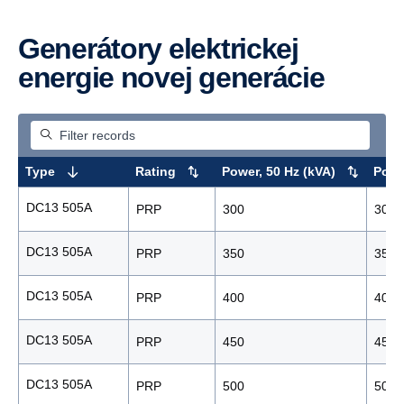
Generátory elektrickej
energie novej generácie
Type
Rating
Power, 50 Hz (kVA)
Powe
DC13 505A
PRP
300
300
DC13 505A
PRP
350
350
DC13 505A
PRP
400
400
DC13 505A
PRP
450
450
DC13 505A
PRP
500
500