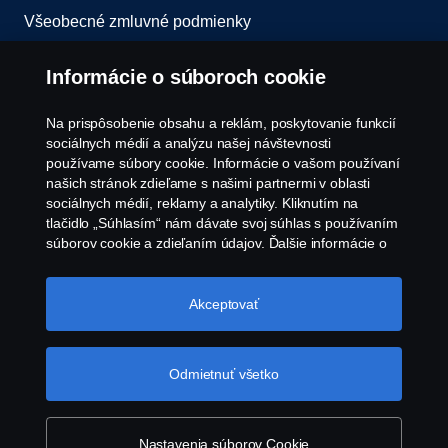
Všeobecné zmluvné podmienky
Oznámenie porušenia predpisov
Informácie o súboroch cookie
Zásady Cookies
Na prispôsobenie obsahu a reklám, poskytovanie funkcií
sociálnych médií a analýzu našej návštevnosti
používame súbory cookie. Informácie o vašom používaní
Zásady používania súborov cookie spoločnosti
našich stránok zdieľame s našimi partnermi v oblasti
Scania
sociálnych médií, reklamy a analytiky. Kliknutím na
tlačidlo „Súhlasím“ nám dávate svoj súhlas s používaním
súborov cookie a zdieľaním údajov. Ďalšie informácie o
tom, ako používame súbory cookie, nájdete v našej časti
o súboroch cookie, ktorú nájdete kliknutím na odkaz za
týmto textom. Svoje súbory cookie môžete spravovať tiež
Akceptovať
kliknutím na tlačidlo „Nastavenia súborov
cookie“.
Súbory cookie spoločnosti Scania
© Copyright Scania 2026 Všetky práva vyhradené.
Odmietnuť všetko
Scania Slovakia s.r.o., Diaľničná cesta 4570/2A,
903 01 Senec, Slovenská republika, Tel: +421 2
482 08 311
Nastavenia súborov Cookie