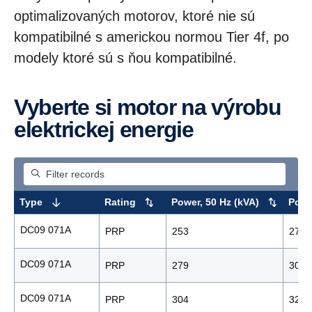
optimalizovaných motorov, ktoré nie sú
kompatibilné s americkou normou Tier 4f, po
modely ktoré sú s ňou kompatibilné.
Vyberte si motor na výrobu
elektrickej energie
Type
Rating
Power, 50 Hz (kVA)
Powe
DC09 071A
PRP
253
278
DC09 071A
PRP
279
306
DC09 071A
PRP
304
328