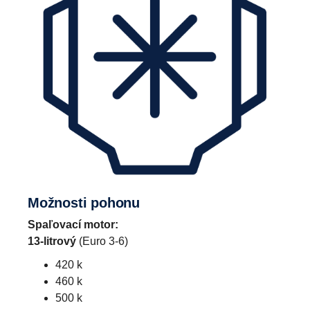
Možnosti pohonu
Spaľovací motor:
13-litrový
(Euro 3-6)
420 k
460 k
500 k