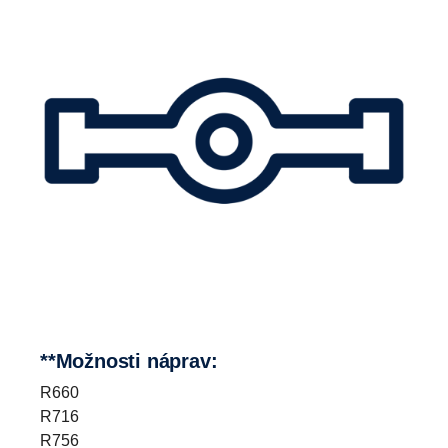
**Možnosti náprav:
R660
R716
R756