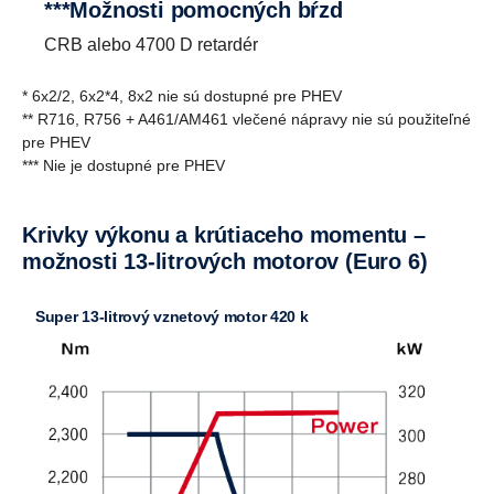
***Možnosti pomocných bŕzd
CRB alebo 4700 D retardér
* 6x2/2, 6x2*4, 8x2 nie sú dostupné pre PHEV
** R716, R756 + A461/AM461 vlečené nápravy nie sú použiteľné
pre PHEV
*** Nie je dostupné pre PHEV
Krivky výkonu a krútiaceho momentu –
možnosti 13-litrových motorov (Euro 6)
Super 13-litrový vznetový motor 420 k