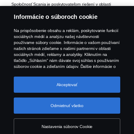
Spoločnosť Scania je poskytovateľom riešení v oblasti
osobnej dopravy, vďaka ktorým môže ísť udržateľnosť ruka
Informácie o súboroch cookie
v ruke s hospodárnosťou prevádzky a využívať silné
partnerstvá a globálnu sieť.
Na prispôsobenie obsahu a reklám, poskytovanie funkcií
sociálnych médií a analýzu našej návštevnosti
používame súbory cookie. Informácie o vašom používaní
našich stránok zdieľame s našimi partnermi v oblasti
sociálnych médií, reklamy a analytiky. Kliknutím na
tlačidlo „Súhlasím“ nám dávate svoj súhlas s používaním
súborov cookie a zdieľaním údajov. Ďalšie informácie o
Produkty
tom, ako používame súbory cookie, nájdete v našej časti
o súboroch cookie, ktorú nájdete kliknutím na odkaz za
Služby
týmto textom. Svoje súbory cookie môžete spravovať tiež
Akceptovať
kliknutím na tlačidlo „Nastavenia súborov
cookie“.
Súbory cookie spoločnosti Scania
O spoločnosti Scania
Odmietnuť všetko
Nastavenia súborov Cookie
Scania in Your Region:
Slovensko