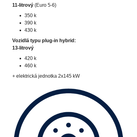
11-litrový
(Euro 5-6)
350 k
390 k
430 k
Vozidlá typu plug-in hybrid:
13-litrový
420 k
460 k
+ elektrická jednotka 2x145 kW