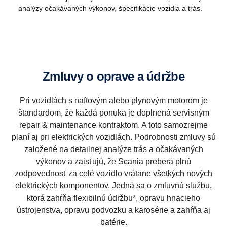
analýzy očakávaných výkonov, špecifikácie vozidla a trás.
Zmluvy o oprave a údržbe
Pri vozidlách s naftovým alebo plynovým motorom je
štandardom, že každá ponuka je doplnená servisným
repair & maintenance kontraktom. A toto samozrejme
planí aj pri elektrických vozidlách. Podrobnosti zmluvy sú
založené na detailnej analýze trás a očakávaných
výkonov a zaisťujú, že Scania preberá plnú
zodpovednosť za celé vozidlo vrátane všetkých nových
elektrických komponentov. Jedná sa o zmluvnú službu,
ktorá zahŕňa flexibilnú údržbu*, opravu hnacieho
ústrojenstva, opravu podvozku a karosérie a zahŕňa aj
batérie.