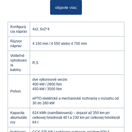
objavte viac
Konfigurá
4x2, 6x2*4
cia náprav
Rázvor
4 150 mm / 4 550 alebo 4 750 mm
náprav
Voliteľné
vyhotoven
R,S
ia
kabíny
dve výkonnové verzie:
400 kW / 2800 Nm
450 kW / 3500 Nm
Pohon
ePTO elektrické a mechanické rozhrania v rozsahu od
30 do 260 kW
Kapacita
624 kWh (nainštalovaná) – dojazd až 350 km pri
akumuláto
celkovej hmotnosti 40 t a 230 km pri celkovej hmotnosti
rov
64 t