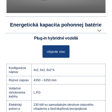
Energetická kapacita pohonnej batérie
Plug-in hybridné vozidlá
objavte viac
Konfigurácia
4x2, 6x2, 6x2*4
náprav
Rázvor náprav
4350 – 6350 mm
Voliteľné
vyhotovenia
L,P,G
kabíny
Elektrický
230 kW so samostatným okruhom olejového
pohon a
chladenia a šesťstupňová bezspojková