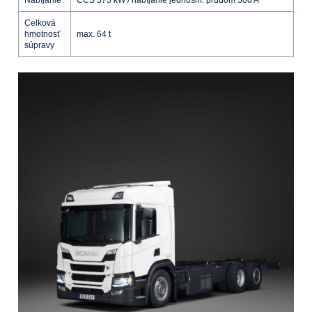
Nabíjanie
CCS 375 kW / nabíjanie jednosm. prúdom 500 A
Celková
hmotnosť
max. 64 t
súpravy