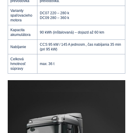
prevodovka
prevodovka.
Varianty
DC07 220 – 280 k
spaľovacieho
DC09 280 – 360 k
motora
Kapacita
90 kWh (inštalovaná) – dojazd až 60 km
akumulátora
CCS 95 kW / 145 A jednosm., čas nabíjania 35 min
Nabíjanie
(pri 95 kW)
Celková
hmotnosť
max. 36 t
súpravy