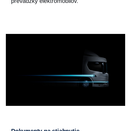
prevádzky elektromobilov.
dokumenty na stiahnutie