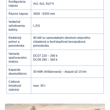
Konfigurácia
4x2, 6x2, 6x2*4
náprav
Rázvor náprav
3600 - 6350 mm
Voliteľné
vyhotovenia
L,P,G
kabíny
Elektrický
90 kW so samostatným okruhom olejového
pohon a
chladenia a šesťstupňová bezspojková
prevodovka
prevodovka.
Varianty
DC07 220 – 280 k
spaľovacieho
DC09 280 – 360 k
motora
Kapacita
30 kWh (Inštalovaná) – dojazd až 15 km
akumulátorov
Celková
hmotnosť
max. 36 t
súpravy