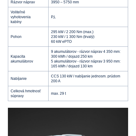
Rázvor náprav
3950 – 5750 mm
Voliteľné
vyhotovenia
P,L
kabíny
295 kW / 2 200 Nm (max.)
Pohon
230 kW / 1 300 Nm (trvalý)
60 kW ePTO
9 akumulátorov - rázvor náprav 4 350 mm:
Kapacita
300 kWh / dojazd 250 km
akumulátorov
5 akumulátorov - rázvor náprav 3 950 mm:
165 kWh / dojazd 130 km
CCS 130 kW / nabíjanie jednosm. prúdom
Nabíjanie
200 A
Celková hmotnosť
max. 29 t
súpravy