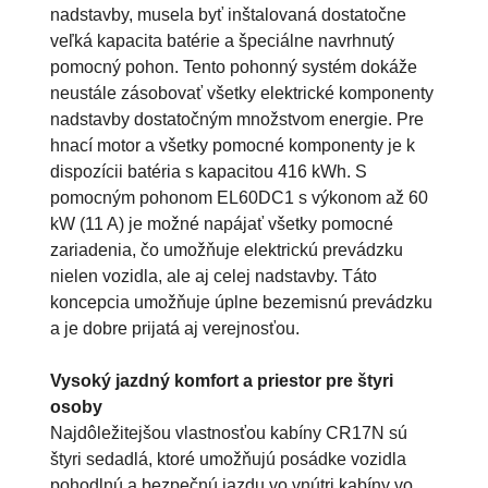
nadstavby, musela byť inštalovaná dostatočne
veľká kapacita batérie a špeciálne navrhnutý
pomocný pohon. Tento pohonný systém dokáže
neustále zásobovať všetky elektrické komponenty
nadstavby dostatočným množstvom energie. Pre
hnací motor a všetky pomocné komponenty je k
dispozícii batéria s kapacitou 416 kWh. S
pomocným pohonom EL60DC1 s výkonom až 60
kW (11 A) je možné napájať všetky pomocné
zariadenia, čo umožňuje elektrickú prevádzku
nielen vozidla, ale aj celej nadstavby. Táto
koncepcia umožňuje úplne bezemisnú prevádzku
a je dobre prijatá aj verejnosťou.
Vysoký jazdný komfort a priestor pre štyri
osoby
Najdôležitejšou vlastnosťou kabíny CR17N sú
štyri sedadlá, ktoré umožňujú posádke vozidla
pohodlnú a bezpečnú jazdu vo vnútri kabíny vo