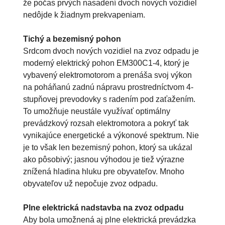
že počas prvých nasadení dvoch nových vozidiel
nedôjde k žiadnym prekvapeniam.
Tichý a bezemisný pohon
Srdcom dvoch nových vozidiel na zvoz odpadu je
moderný elektrický pohon EM300C1-4, ktorý je
vybavený elektromotorom a prenáša svoj výkon
na poháňanú zadnú nápravu prostredníctvom 4-
stupňovej prevodovky s radením pod zaťažením.
To umožňuje neustále využívať optimálny
prevádzkový rozsah elektromotora a pokryť tak
vynikajúce energetické a výkonové spektrum. Nie
je to však len bezemisný pohon, ktorý sa ukázal
ako pôsobivý; jasnou výhodou je tiež výrazne
znížená hladina hluku pre obyvateľov. Mnoho
obyvateľov už nepočuje zvoz odpadu.
Plne elektrická nadstavba na zvoz odpadu
Aby bola umožnená aj plne elektrická prevádzka