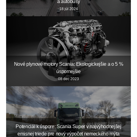
a autobusy
18 júl 2024
Nové plynové motory Scania: Ekologickejšie a o 5 %
úspornejšie
08 dec 2023
Potenciál k úspore: Scania Super v najvýhodnejšej
emisnej triede pre nový výpočet nemeckého mýta