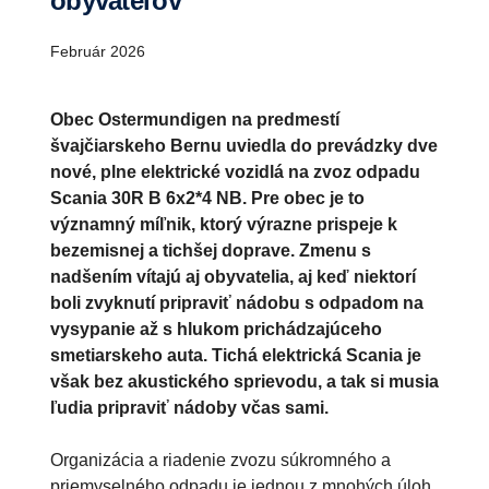
obyvateľov
Február 2026
Obec Ostermundigen na predmestí
švajčiarskeho Bernu uviedla do prevádzky dve
nové, plne elektrické vozidlá na zvoz odpadu
Scania 30R B 6x2*4 NB. Pre obec je to
významný míľnik, ktorý výrazne prispeje k
bezemisnej a tichšej doprave. Zmenu s
nadšením vítajú aj obyvatelia, aj keď niektorí
boli zvyknutí pripraviť nádobu s odpadom na
vysypanie až s hlukom prichádzajúceho
smetiarskeho auta. Tichá elektrická Scania je
však bez akustického sprievodu, a tak si musia
ľudia pripraviť nádoby včas sami.
Organizácia a riadenie zvozu súkromného a
priemyselného odpadu je jednou z mnohých úloh,