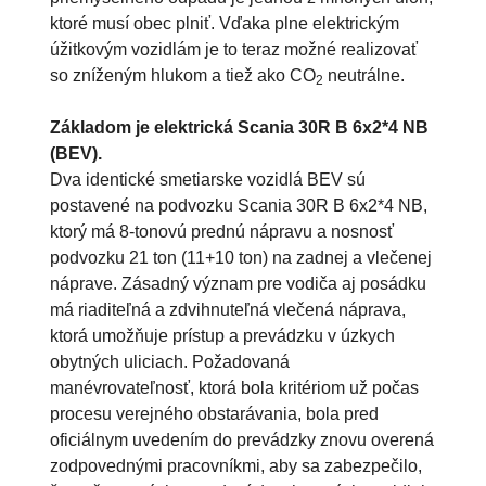
ktoré musí obec plniť. Vďaka plne elektrickým
úžitkovým vozidlám je to teraz možné realizovať
so zníženým hlukom a tiež ako CO
neutrálne.
2
Základom je elektrická Scania 30R B 6x2*4 NB
(BEV).
Dva identické smetiarske vozidlá BEV sú
postavené na podvozku Scania 30R B 6x2*4 NB,
ktorý má 8-tonovú prednú nápravu a nosnosť
podvozku 21 ton (11+10 ton) na zadnej a vlečenej
náprave. Zásadný význam pre vodiča aj posádku
má riaditeľná a zdvihnuteľná vlečená náprava,
ktorá umožňuje prístup a prevádzku v úzkych
obytných uliciach. Požadovaná
manévrovateľnosť, ktorá bola kritériom už počas
procesu verejného obstarávania, bola pred
oficiálnym uvedením do prevádzky znovu overená
zodpovednými pracovníkmi, aby sa zabezpečilo,