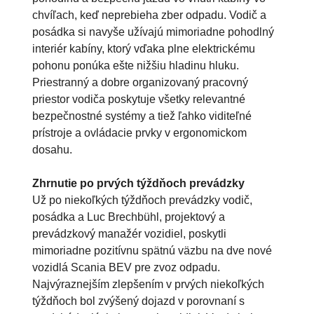
chvíľach, keď neprebieha zber odpadu. Vodič a
posádka si navyše užívajú mimoriadne pohodlný
interiér kabíny, ktorý vďaka plne elektrickému
pohonu ponúka ešte nižšiu hladinu hluku.
Priestranný a dobre organizovaný pracovný
priestor vodiča poskytuje všetky relevantné
bezpečnostné systémy a tiež ľahko viditeľné
prístroje a ovládacie prvky v ergonomickom
dosahu.
Zhrnutie po prvých týždňoch prevádzky
Už po niekoľkých týždňoch prevádzky vodič,
posádka a Luc Brechbühl, projektový a
prevádzkový manažér vozidiel, poskytli
mimoriadne pozitívnu spätnú väzbu na dve nové
vozidlá Scania BEV pre zvoz odpadu.
Najvýraznejším zlepšením v prvých niekoľkých
týždňoch bol zvýšený dojazd v porovnaní s