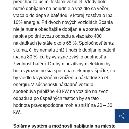
predchádzajúcimi testami vozidiel. Vtedy bolo
nutné dobíjanie na poludnie a vozidlo sa večer
vracalo do depa s batériou, v ktorej zostávalo iba
10% energie. Pri dvoch nových vozidlách Scania
nie je nutné obedňajšie dobíjanie a zostávajúce
nabitie po dni zvozu odpadu a viac ako 400
nakládkach je stále okolo 65 %. Spoločnosť teraz
skúma, či by nemala znížiť nočné dobíjanie batérií
iba na 80 %, čo by výrazne zvýšilo odolnosť a
životnosť batérií. Druhým pozitívnym efektom by
bola výrazne nižšia spotreba elektriny v špičke, čo
by viedlo k výraznému zníženiu nákladov za el.
energiu. V súčasnosti nákladné vozidlo
spotrebúva približne 40 kW na vozidlo na zvoz
odpadu a po úspešných testoch by sa táto
hodnota pravdepodobne mohla znížiť na 20 – 30
kW.
Solárny systém a možnosti nabíjania na mieste