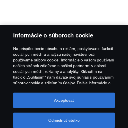
Informácie o súboroch cookie
Na prispôsobenie obsahu a reklám, poskytovanie funkcií
sociálnych médií a analýzu našej návštevnosti
používame súbory cookie. Informácie o vašom používaní
našich stránok zdieľame s našimi partnermi v oblasti
sociálnych médií, reklamy a analytiky. Kliknutím na
tlačidlo „Súhlasím“ nám dávate svoj súhlas s používaním
súborov cookie a zdieľaním údajov. Ďalšie informácie o
tom, ako používame súbory cookie, nájdete v našej časti
o súboroch cookie, ktorú nájdete kliknutím na odkaz za
týmto textom. Svoje súbory cookie môžete spravovať tiež
Akceptovať
kliknutím na tlačidlo „Nastavenia súborov
cookie“.
Súbory cookie spoločnosti Scania
Odmietnuť všetko