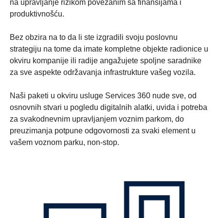
na upravljanje rizikom povezanim sa finansijama i
produktivnošću.
Bez obzira na to da li ste izgradili svoju poslovnu
strategiju na tome da imate kompletne objekte radionice u
okviru kompanije ili radije angažujete spoljne saradnike
za sve aspekte održavanja infrastrukture vašeg vozila.
Naši paketi u okviru usluge Services 360 nude sve, od
osnovnih stvari u pogledu digitalnih alatki, uvida i potreba
za svakodnevnim upravljanjem voznim parkom, do
preuzimanja potpune odgovornosti za svaki element u
vašem voznom parku, non-stop.