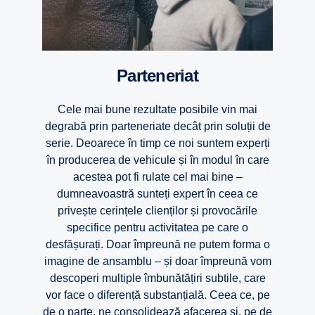
Parteneriat
Cele mai bune rezultate posibile vin mai
degrabă prin parteneriate decât prin soluții de
serie. Deoarece în timp ce noi suntem experți
în producerea de vehicule și în modul în care
acestea pot fi rulate cel mai bine –
dumneavoastră sunteți expert în ceea ce
privește cerințele clienților și provocările
specifice pentru activitatea pe care o
desfășurați. Doar împreună ne putem forma o
imagine de ansamblu – și doar împreună vom
descoperi multiple îmbunătățiri subtile, care
vor face o diferență substanțială. Ceea ce, pe
de o parte, ne consolidează afacerea și, pe de