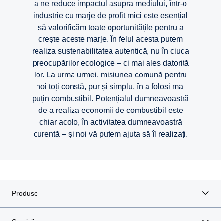
a ne reduce impactul asupra mediului, într-o
industrie cu marje de profit mici este esențial
să valorificăm toate oportunitățile pentru a
crește aceste marje. În felul acesta putem
realiza sustenabilitatea autentică, nu în ciuda
preocupărilor ecologice – ci mai ales datorită
lor. La urma urmei, misiunea comună pentru
noi toți constă, pur și simplu, în a folosi mai
puțin combustibil. Potențialul dumneavoastră
de a realiza economii de combustibil este
chiar acolo, în activitatea dumneavoastră
A cincea victorie consecutiva Green Truck
Eficiența consumului de combustibil
Sisteme de siguranță pentru viitor
Combustibili alternativi
Disponibilitate
Conectivitate
Electrificare
Siguranță
curentă – și noi vă putem ajuta să îl realizați.
Produse