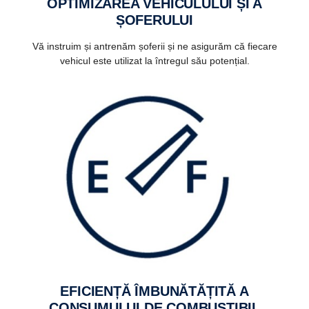
OPTIMIZAREA VEHICULULUI ȘI A
ȘOFERULUI
Vă instruim și antrenăm șoferii și ne asigurăm că fiecare
vehicul este utilizat la întregul său potențial.
EFICIENȚĂ ÎMBUNĂTĂȚITĂ A
CONSUMULUI DE COMBUSTIBIL