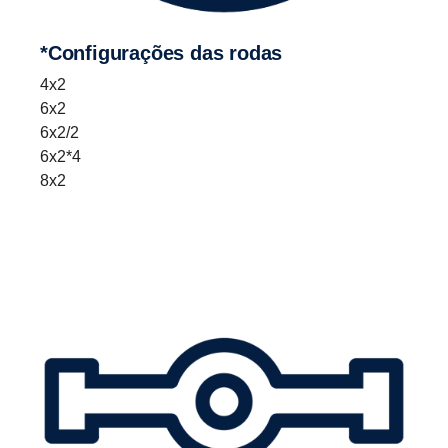
*Confi­gu­ra­ções das rodas
4x2
6x2
6x2/2
6x2*4
8x2