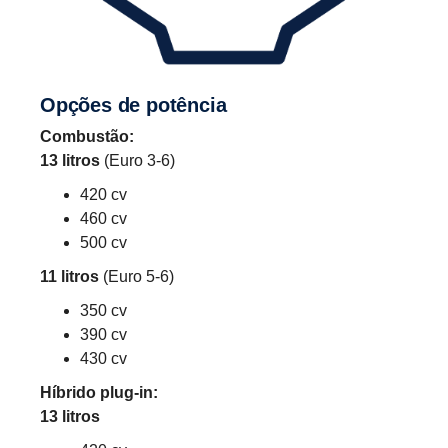
Opções de potência
Combustão:
13 litros
(Euro 3-6)
420 cv
460 cv
500 cv
11 litros
(Euro 5-6)
350 cv
390 cv
430 cv
Híbrido plug-in:
13 litros