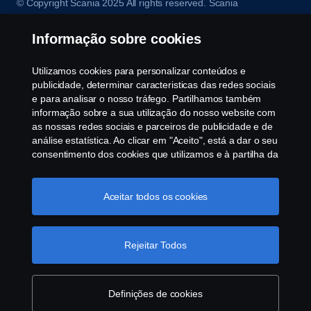
© Copyright Scania 2025 All rights reserved. Scania
CV AB (publ), SE-151 87 Södertälje, Sweden, Tel:
+46-8-55 38 10 00, Fax: +46-8-55 38 10 37.
Informação sobre cookies
Utilizamos cookies para personalizar conteúdos e
publicidade, determinar caracteristicas das redes sociais
e para analisar o nosso tráfego. Partilhamos também
informação sobre a sua utilização do nosso website com
as nossas redes sociais e parceiros de publicidade e de
análise estatística. Ao clicar em "Aceito", está a dar o seu
consentimento dos cookies que utilizamos e à partilha da
informação. Para mais informações sobre a forma como
utilizamos os cookies, visite a nossa secção de cookies,
ou clique no link em rodapé, ou como gerimos os seus
Aceitar todos os cookies
cookies clicar em "Definições de cookies".
Política
Cookie
Rejeitar Todos
Definições de cookies