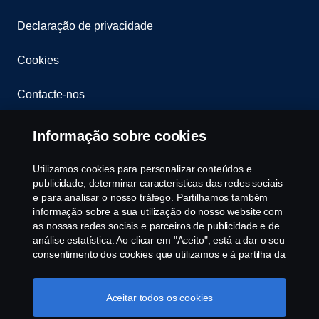
Declaração de privacidade
Cookies
Contacte-nos
Whistleblowing
Informação sobre cookies
Política ambiental
Utilizamos cookies para personalizar conteúdos e
publicidade, determinar caracteristicas das redes sociais
Governance, Risk & Compliance
e para analisar o nosso tráfego. Partilhamos também
informação sobre a sua utilização do nosso website com
as nossas redes sociais e parceiros de publicidade e de
Cookie Configurações
análise estatística. Ao clicar em "Aceito", está a dar o seu
consentimento dos cookies que utilizamos e à partilha da
informação. Para mais informações sobre a forma como
utilizamos os cookies, visite a nossa secção de cookies,
ou clique no link em rodapé, ou como gerimos os seus
Aceitar todos os cookies
cookies clicar em "Definições de cookies".
Política