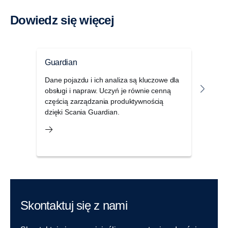
Dowiedz się więcej
Guardian
Umo
Dane pojazdu i ich analiza są kluczowe dla
Prze
obsługi i napraw. Uczyń je równie cenną
w do
częścią zarządzania produktywnością
maks
dzięki Scania Guardian.
dysp
Skontaktuj się z nami