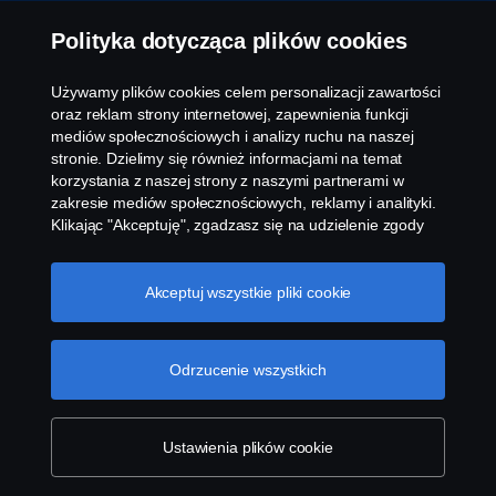
Informowanie o nieprawidłowościach
Polityka dotycząca plików cookies
Kontakt
Używamy plików cookies celem personalizacji zawartości
oraz reklam strony internetowej, zapewnienia funkcji
Komunikaty
mediów społecznościowych i analizy ruchu na naszej
stronie. Dzielimy się również informacjami na temat
korzystania z naszej strony z naszymi partnerami w
Ustawienie plików cookies
zakresie mediów społecznościowych, reklamy i analityki.
Klikając "Akceptuję", zgadzasz się na udzielenie zgody
na wykorzystanie wszystkich plików cookies i dzielenie
się informacjami. Możesz również zarządzać swoimi
plikami cookies, klikając na "Ustawienia plików cookies" i
Akceptuj wszystkie pliki cookie
wybierając kategorie, które chcesz zaakceptować. W
celu uzyskania bardziej szczegółowego wyjaśnienia w
jaki sposób używamy plików cookies, odwiedź naszą
Odrzucenie wszystkich
© Copyright Scania 2026 All rights reserved. Scania
sekcję dotyczącą plików cookies, którą można znaleźć
Polska S.A. Al. Katowicka 316, 05-830 Nadarzyn,
klikając na link poniżej tego tekstu.
Cookie policy
Polska Tel: +48 22 356 01 00
Ustawienia plików cookie