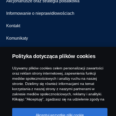
Akcjonariusze oraz strategia podatkowa
Informowanie o nieprawidłowościach
Kontakt
Komunikaty
Ustawienie plików cookies
Polityka dotycząca plików cookies
Używamy plików cookies celem personalizacji zawartości
oraz reklam strony internetowej, zapewnienia funkcji
mediów społecznościowych i analizy ruchu na naszej
stronie. Dzielimy się również informacjami na temat
korzystania z naszej strony z naszymi partnerami w
zakresie mediów społecznościowych, reklamy i analityki.
© Copyright Scania 2026 All rights reserved. Scania
Klikając "Akceptuję", zgadzasz się na udzielenie zgody na
Polska S.A. Al. Katowicka 316, 05-830 Nadarzyn,
wykorzystanie wszystkich plików cookies i dzielenie się
Polska Tel: +48 22 356 01 00
informacjami. Możesz również zarządzać swoimi plikami
cookies, klikając na "Ustawienia plików cookies" i
Akceptuj wszystkie pliki cookie