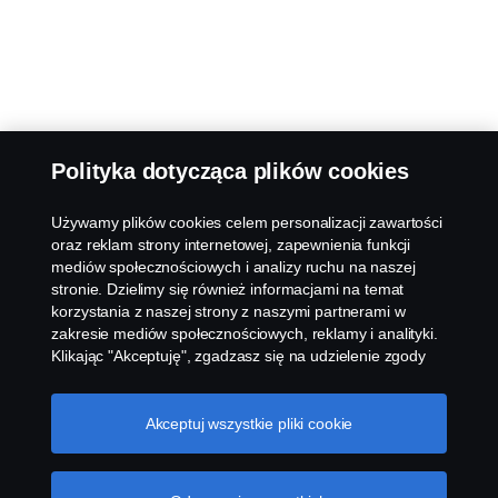
Polityka dotycząca plików cookies
Używamy plików cookies celem personalizacji zawartości
oraz reklam strony internetowej, zapewnienia funkcji
mediów społecznościowych i analizy ruchu na naszej
stronie. Dzielimy się również informacjami na temat
korzystania z naszej strony z naszymi partnerami w
zakresie mediów społecznościowych, reklamy i analityki.
Klikając "Akceptuję", zgadzasz się na udzielenie zgody
na wykorzystanie wszystkich plików cookies i dzielenie
się informacjami. Możesz również zarządzać swoimi
plikami cookies, klikając na "Ustawienia plików cookies" i
Akceptuj wszystkie pliki cookie
wybierając kategorie, które chcesz zaakceptować. W
celu uzyskania bardziej szczegółowego wyjaśnienia w
jaki sposób używamy plików cookies, odwiedź naszą