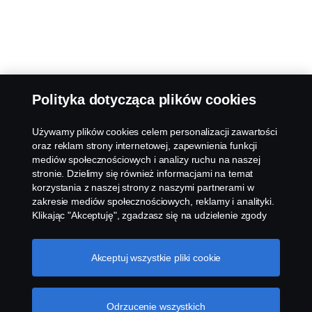
Polityka dotycząca plików cookies
Używamy plików cookies celem personalizacji zawartości
oraz reklam strony internetowej, zapewnienia funkcji
mediów społecznościowych i analizy ruchu na naszej
stronie. Dzielimy się również informacjami na temat
korzystania z naszej strony z naszymi partnerami w
zakresie mediów społecznościowych, reklamy i analityki.
Klikając "Akceptuję", zgadzasz się na udzielenie zgody
na wykorzystanie wszystkich plików cookies i dzielenie
się informacjami. Możesz również zarządzać swoimi
plikami cookies, klikając na "Ustawienia plików cookies" i
Akceptuj wszystkie pliki cookie
wybierając kategorie, które chcesz zaakceptować. W
celu uzyskania bardziej szczegółowego wyjaśnienia w
jaki sposób używamy plików cookies, odwiedź naszą
Odrzucenie wszystkich