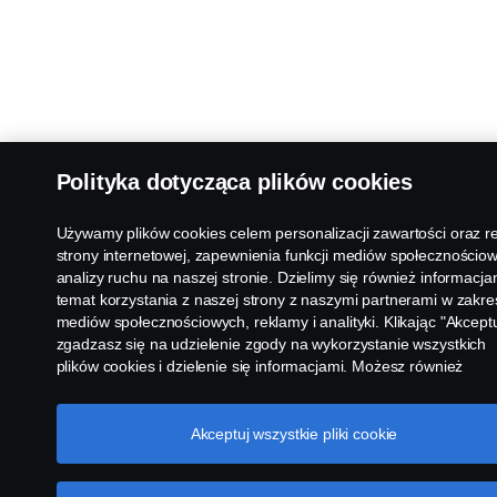
Polityka dotycząca plików cookies
Używamy plików cookies celem personalizacji zawartości oraz r
strony internetowej, zapewnienia funkcji mediów społecznościow
analizy ruchu na naszej stronie. Dzielimy się również informacja
temat korzystania z naszej strony z naszymi partnerami w zakre
mediów społecznościowych, reklamy i analityki. Klikając "Akceptu
zgadzasz się na udzielenie zgody na wykorzystanie wszystkich
plików cookies i dzielenie się informacjami. Możesz również
zarządzać swoimi plikami cookies, klikając na "Ustawienia plikó
cookies" i wybierając kategorie, które chcesz zaakceptować. W 
uzyskania bardziej szczegółowego wyjaśnienia w jaki sposób
Akceptuj wszystkie pliki cookie
używamy plików cookies, odwiedź naszą sekcję dotyczącą plikó
cookies, którą można znaleźć klikając na link poniżej tego