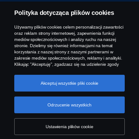
Polityka dotycząca plików cookies
Używamy plików cookies celem personalizacji zawartości
oraz reklam strony internetowej, zapewnienia funkcji
mediów społecznościowych i analizy ruchu na naszej
stronie. Dzielimy się również informacjami na temat
korzystania z naszej strony z naszymi partnerami w
zakresie mediów społecznościowych, reklamy i analityki.
Klikając "Akceptuję", zgadzasz się na udzielenie zgody
na wykorzystanie wszystkich plików cookies i dzielenie
się informacjami. Możesz również zarządzać swoimi
plikami cookies, klikając na "Ustawienia plików cookies" i
Akceptuj wszystkie pliki cookie
wybierając kategorie, które chcesz zaakceptować. W
celu uzyskania bardziej szczegółowego wyjaśnienia w
jaki sposób używamy plików cookies, odwiedź naszą
Odrzucenie wszystkich
sekcję dotyczącą plików cookies, którą można znaleźć
klikając na link poniżej tego tekstu.
Cookie policy
Ustawienia plików cookie