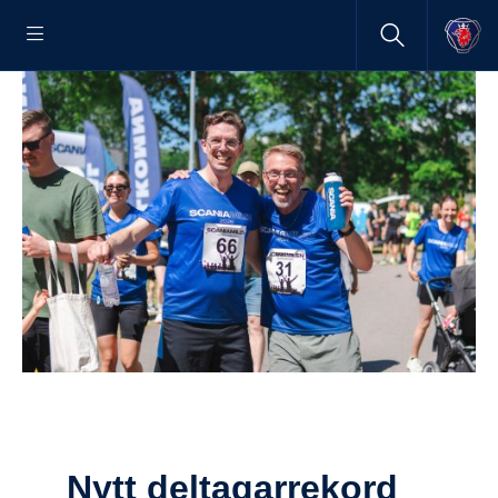
Nytt delta­gar­re­kord