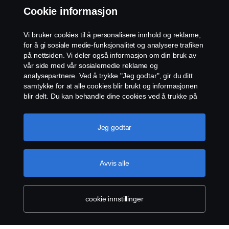
Cookie informasjon
Åpenhetsloven
Vi bruker cookies til å personalisere innhold og reklame,
Etiske retningslinjer for leverandører
for å gi sosiale medie-funksjonalitet og analysere trafiken
på nettsiden. Vi deler også informasjon om din bruk av
vår side med vår sosialemedie reklame og
Cookie-innstillinger
analysepartnere. Ved å trykke "Jeg godtar", gir du ditt
samtykke for at alle cookies blir brukt og informasjonen
blir delt. Du kan behandle dine cookies ved å trukke på
"cookie innstillinger" og velge kategorier du godtar. For
en mer detaljert forklaring hvordan vi bruker cookies,
vennligst besøk vår cookies-erklæring, som du finner ved
Jeg godtar
å trykke på linken under denne teksten.
Mer
informasjon om personvernet ditt
© Scania 2026 Alle rettigheter Norsk Scania AS, Pb.
Avvis alle
143 Skøyen, 0277 Oslo Telefon: 22 06 45 00 epost:
sno.info@scania.com. Fakturaadresse:
invoice.no@scania.com
cookie innstillinger