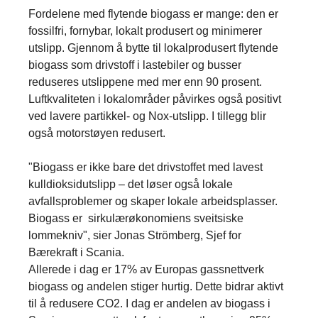
Fordelene med flytende biogass er mange: den er
fossilfri, fornybar, lokalt produsert og minimerer
utslipp. Gjennom å bytte til lokalprodusert flytende
biogass som drivstoff i lastebiler og busser
reduseres utslippene med mer enn 90 prosent.
Luftkvaliteten i lokalområder påvirkes også positivt
ved lavere partikkel- og Nox-utslipp. I tillegg blir
også motorstøyen redusert.
"Biogass er ikke bare det drivstoffet med lavest
kulldioksidutslipp – det løser også lokale
avfallsproblemer og skaper lokale arbeidsplasser.
Biogass er sirkulærøkonomiens sveitsiske
lommekniv", sier Jonas Strömberg, Sjef for
Bærekraft i Scania.
Allerede i dag er 17% av Europas gassnettverk
biogass og andelen stiger hurtig. Dette bidrar aktivt
til å redusere CO2. I dag er andelen av biogass i