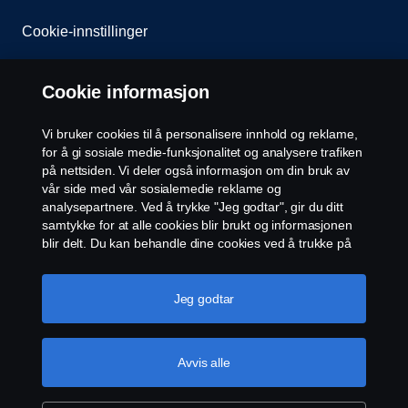
Cookie-innstillinger
Cookie informasjon
Vi bruker cookies til å personalisere innhold og reklame,
for å gi sosiale medie-funksjonalitet og analysere trafiken
på nettsiden. Vi deler også informasjon om din bruk av
© Scania 2026 Alle rettigheter Norsk Scania AS, Pb.
vår side med vår sosialemedie reklame og
143 Skøyen, 0277 Oslo Telefon: 22 06 45 00 epost:
analysepartnere. Ved å trykke "Jeg godtar", gir du ditt
sno.info@scania.com. Fakturaadresse:
samtykke for at alle cookies blir brukt og informasjonen
invoice.no@scania.com
blir delt. Du kan behandle dine cookies ved å trukke på
"cookie innstillinger" og velge kategorier du godtar. For
en mer detaljert forklaring hvordan vi bruker cookies,
vennligst besøk vår cookies-erklæring, som du finner ved
Jeg godtar
å trykke på linken under denne teksten.
Mer
informasjon om personvernet ditt
Avvis alle