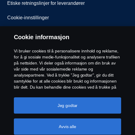
Etiske retningslinjer for leverandører
Cookie-innstillinger
Cookie informasjon
Vi bruker cookies til å personalisere innhold og reklame,
for å gi sosiale medie-funksjonalitet og analysere trafiken
på nettsiden. Vi deler også informasjon om din bruk av
© Scania 2026 Alle rettigheter Norsk Scania AS, Pb.
vår side med vår sosialemedie reklame og
143 Skøyen, 0277 Oslo Telefon: 22 06 45 00 epost:
analysepartnere. Ved å trykke "Jeg godtar", gir du ditt
sno.info@scania.com. Fakturaadresse:
samtykke for at alle cookies blir brukt og informasjonen
invoice.no@scania.com
blir delt. Du kan behandle dine cookies ved å trukke på
"cookie innstillinger" og velge kategorier du godtar. For
en mer detaljert forklaring hvordan vi bruker cookies,
vennligst besøk vår cookies-erklæring, som du finner ved
Jeg godtar
å trykke på linken under denne teksten.
Mer
informasjon om personvernet ditt
Avvis alle