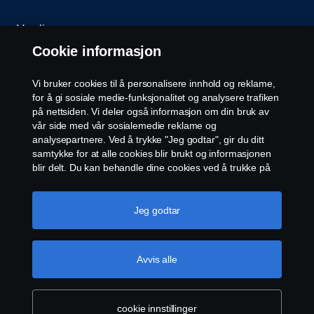
Varsling
Cookie informasjon
Åpenhetsloven
Vi bruker cookies til å personalisere innhold og reklame,
Etiske retningslinjer for leverandører
for å gi sosiale medie-funksjonalitet og analysere trafiken
på nettsiden. Vi deler også informasjon om din bruk av
vår side med vår sosialemedie reklame og
Cookie-innstillinger
analysepartnere. Ved å trykke "Jeg godtar", gir du ditt
samtykke for at alle cookies blir brukt og informasjonen
blir delt. Du kan behandle dine cookies ved å trukke på
"cookie innstillinger" og velge kategorier du godtar. For
en mer detaljert forklaring hvordan vi bruker cookies,
vennligst besøk vår cookies-erklæring, som du finner ved
Jeg godtar
å trykke på linken under denne teksten.
Mer
informasjon om personvernet ditt
© Scania 2026 Alle rettigheter Norsk Scania AS, Pb.
Avvis alle
143 Skøyen, 0277 Oslo Telefon: 22 06 45 00 epost:
sno.info@scania.com. Fakturaadresse:
invoice.no@scania.com
cookie innstillinger