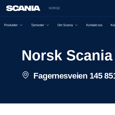
NORGE
Produkter
Tjenester
Om Scania
Kontakt oss
Ko
Norsk Scania
Fagernesveien 145 851