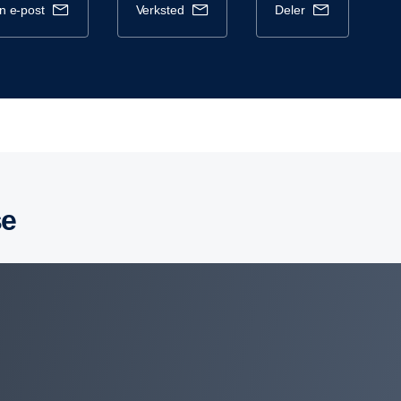
en e-post
verksted
deler
se