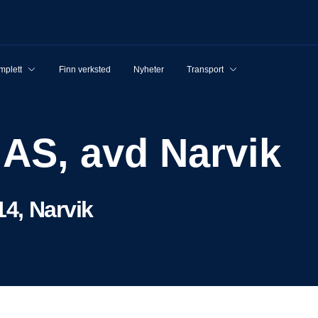
mplett
Finn verksted
Nyheter
Transport
 AS, avd Narvik
4, Narvik