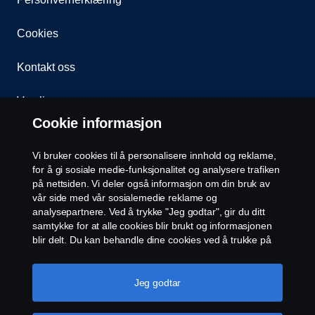
Cookies
Kontakt oss
Varsling
Cookie informasjon
Åpenhetsloven
Vi bruker cookies til å personalisere innhold og reklame,
Etiske retningslinjer for leverandører
for å gi sosiale medie-funksjonalitet og analysere trafiken
på nettsiden. Vi deler også informasjon om din bruk av
vår side med vår sosialemedie reklame og
Cookie-innstillinger
analysepartnere. Ved å trykke "Jeg godtar", gir du ditt
samtykke for at alle cookies blir brukt og informasjonen
blir delt. Du kan behandle dine cookies ved å trukke på
"cookie innstillinger" og velge kategorier du godtar. For
en mer detaljert forklaring hvordan vi bruker cookies,
vennligst besøk vår cookies-erklæring, som du finner ved
Jeg godtar
å trykke på linken under denne teksten.
Mer
informasjon om personvernet ditt