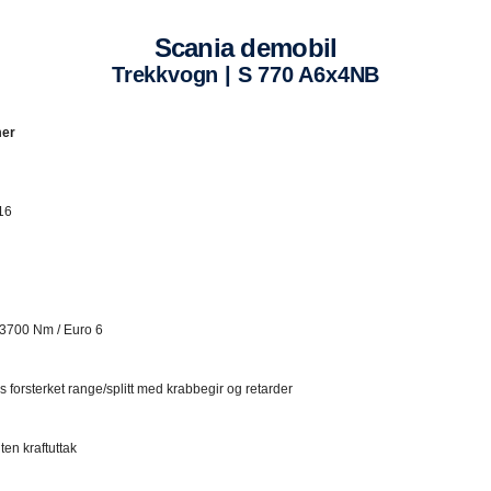
Scania demobil
Trekkvogn | S 770 A6x4NB​
mer
16
 3700 Nm / Euro 6
forsterket range/splitt med krabbegir og retarder
ten kraftuttak