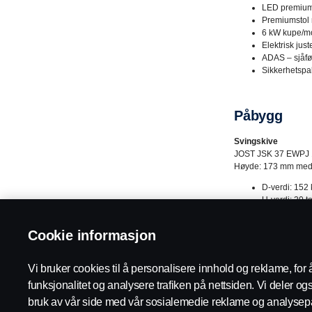
LED premium
Premiumstol m
6 kW kupe/m
Elektrisk just
ADAS – sjåfø
Sikkerhetspak
Påbygg
Svingskive
JOST JSK 37 EWPJ 173
Høyde: 173 mm med s
D-verdi: 152
U-verdi: 20 t
Høyde: 173
Materiale: St
Cookie informasjon
Vekt: 242 kg
Kingboltstørr
Låsemekanism
Vi bruker cookies til å personalisere innhold og reklame, for 
Glidende svin
funksjonalitet og analysere trafiken på nettsiden. Vi deler o
bruk av vår side med vår sosialemedie reklame og analysepa
Ekstra