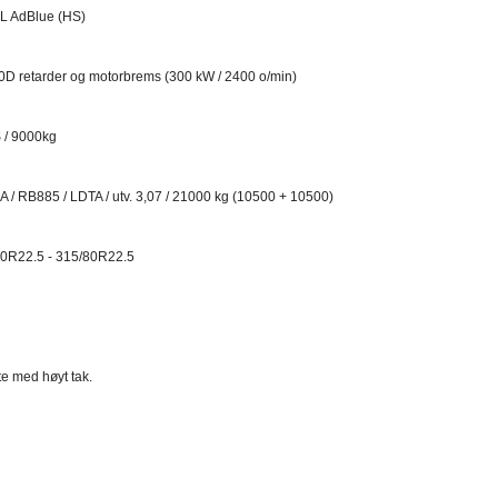
0L AdBlue (HS)
D retarder og motorbrems (300 kW / 2400 o/min)
S / 9000kg
A / RB885 / LDTA / utv. 3,07 / 21000 kg (10500 + 10500)
80R22.5 - 315/80R22.5
e med høyt tak.