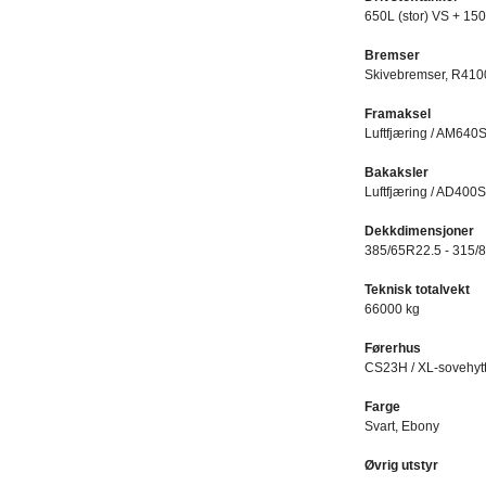
650L (stor) VS + 15
Bremser
Skivebremser, R4100
Framaksel
Luftfjæring / AM640
Bakaksler
Luftfjæring / AD400S
Dekkdimensjoner
385/65R22.5 - 315/
Teknisk totalvekt
66000 kg
Førerhus
CS23H / XL-sovehytt
Farge
Svart, Ebony
Øvrig utstyr