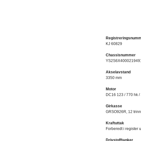
Registreringsnum
KJ 60829​
Chassisnummer
YS2S6X400021949
Akselavstand
3350 mm
Motor
DC16 123 / 770 hk /
Girkasse
GRSO926R, 12 trinns 
Kraftuttak
Forberedt i register u
Drivstofftanker