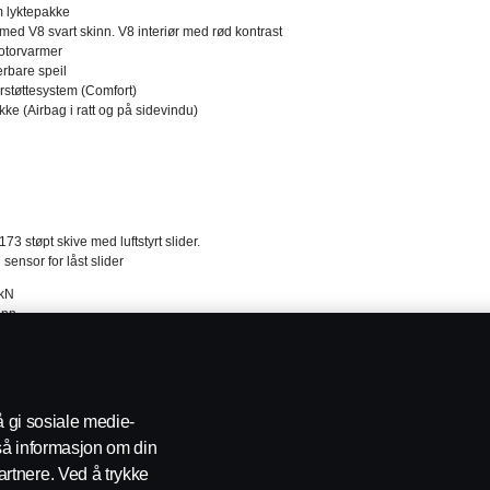
 lyktepakke
ed V8 svart skinn. V8 interiør med rød kontrast
otorvarmer
erbare speil
rstøttesystem (Comfort)
ke (Airbag i ratt og på sidevindu)
 støpt skive med luftstyrt slider.
ensor for låst slider
 kN
onn
 mm
øpejern
else: 2 tommer
e for glider: Pneumatisk
å gi sosiale medie-
gskive. Glideavstand i 13 trinn på 50,8 mm. Totalt 660 mm
gså informasjon om din
rtnere. Ved å trykke