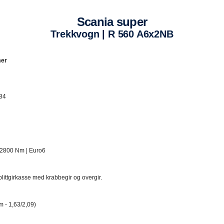
Scania super
Trekkvogn | R 560 A6x2NB​
mer
84
 2800 Nm | Euro6​
littgirkasse med krabbegir og overgir.​
- 1,63/2,09)​