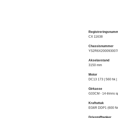
Registreringsnum
CX 11638​
Chassisnummer
YS2R6X200093007
Akselavstand
3150 mm​
Motor​
DC13 173 | 560 hk |
Girkasse​
G33CM - 14-trinns sp
Kraftuttak​
​EG6R DDP1 (600 Nm 
Drivstofftanker​