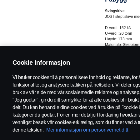
Svingskive
JOST støpt skive med l
D-verdi: 152 kN​
U-verdi: 20 tonn​
Høyde: 173 mm​
Materiale: Støpejern​
Vekt: 242 kg​
Kingboltstørrelse: 2 
Cookie informasjon
Låsemekanisme for g
Glidende svingskive:
Vi bruker cookies til å personalisere innhold og reklame, for 
Verktøykasse
Verktøykasse i kombi
funksjonalitet og analysere trafiken på nettsiden. Vi deler o
bruk av vår side med vår sosialemedie reklame og analysepa
Hydraulikk
"Jeg godtar", gir du ditt samtykke for at alle cookies blir bruk
Hydraulikk montert f
Rammemontert alumin
delt. Du kan behandle dine cookies ved å trukke på "cookie i
Hydraulikkventil, tr
kategorier du godtar. For en mer detaljert forklaring hvordan 
Hydraulikkpumpe mont
vennligst besøk vår cookies-erklæring, som du finner ved å t
Brytere i førerhus
denne teksten.
Mer informasjon om personvernet ditt