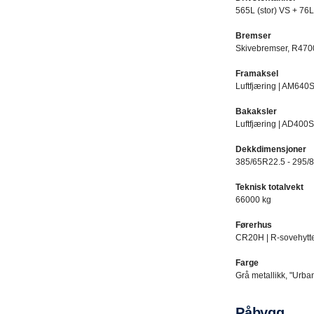
565L (stor) VS + 76L 
Bremser​
Skivebremser, R4700
Framaksel​
Luftfjæring | AM640S
Bakaksler​
Luftfjæring | AD400S
Dekkdimensjoner​
385/65R22.5 - 295/8
Teknisk totalvekt​
66000 kg​
Førerhus​
CR20H | R-sovehytte 
Farge
Grå metallikk, "Urba
Påbygg