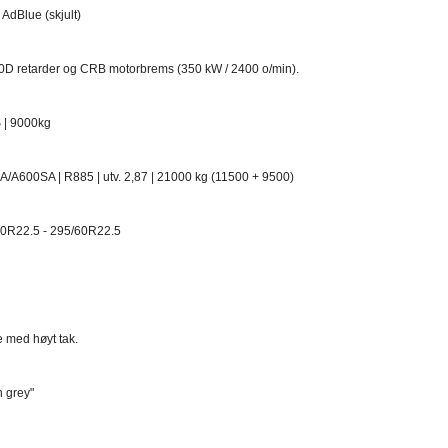
AdBlue (skjult)​
D retarder og CRB motorbrems (350 kW / 2400 o/min).​
 | 9000kg​
A/A600SA | R885 | utv. 2,87 | 21000 kg (11500 + 9500)​
0R22.5 - 295/60R22.5​
med høyt tak.​
n grey"