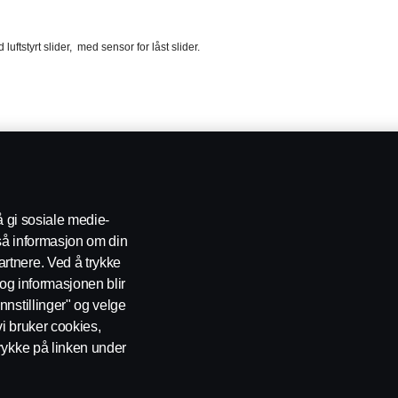
uftstyrt slider, med sensor for låst slider.​
tommer​
lider: Pneumatisk.​
 Glideavstand i 13 trinn på 50,8 mm. Totalt 660 mm
å gi sosiale medie-
nasjon med original Scania sideskjørt.​
gså informasjon om din
rtnere. Ved å trykke
t og informasjonen blir
ra fabrikk, komplementert NOS Kongsvinger.​
ium hydraulikktank på 200 liter​
nnstillinger" og velge
ykkbegrensning, 250 bar​
vi bruker cookies,
ert på girkasse, standard 100 liter pumpe.​
rykke på linken under