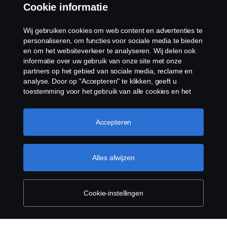
Cookie informatie
Klokkenluiden
Wij gebruiken cookies om web content en advertenties te
Cookiebeleid
personaliseren, om functies voor sociale media te bieden
en om het websiteverkeer te analyseren. Wij delen ook
informatie over uw gebruik van onze site met onze
Cookies
partners op het gebied van sociale media, reclame en
analyse. Door op "Accepteren" te klikken, geeft u
toestemming voor het gebruik van alle cookies en het
delen van informatie. U kunt uw cookies ook beheren
door op "Cookie Instellingen" te klikken en de
categorieën te selecteren die u wilt accepteren. Voor een
Accepteren
meer gedetailleerde uitleg over hoe wij cookies
gebruiken, verwijzen wij u naar onze cookies pagina, die
© Copyright Scania 2026 Alle Rechten
u kunt vinden door op de link onder deze tekst te
Alles afwijzen
Voorbehouden. Scania Nederland B.V. Postbus
klikken.
Meer informatie over uw privacy
9598 4801 LN, Spinveld 57, 4815 HV Breda / T +31
(0)76-5254 000 KvK-nummer: 27136821
Cookie-instellingen