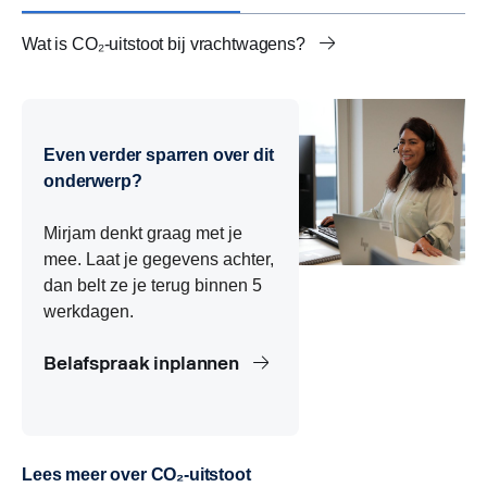
Wat is CO₂-uitstoot bij vrachtwagens?
Hoe wordt CO₂-uitstoot van vrachtwagens berekend?
CO₂-uitstoot per kilometer vrachtwagen
Beladingsgraad en CO₂-uitstoot vrachtwagens
CO₂-voetafdruk vrachtwagens
CO₂-emissieklassen vrachtwagens
Europese CO₂-normen voor vrachtwagens
Biobrandstoffen en CO₂-uitstoot vrachtwagens
Elektrische vrachtwagens en CO₂-uitstoot
CO₂-uitstoot en kilometerheffing
Routeplanning en CO₂-reductie in transport
Rijstijl en CO₂-uitstoot vrachtwagens
Onderhoud en CO₂-uitstoot vrachtwagens
Alternatieve brandstoffen voor vrachtwagens
CO₂-uitstoot rapporteren en CSRD
Even verder sparren over dit
onderwerp?
Mirjam denkt graag met je
mee. Laat je gegevens achter,
dan belt ze je terug binnen 5
werkdagen.
Belafspraak inplannen
Lees meer over CO₂-uitstoot