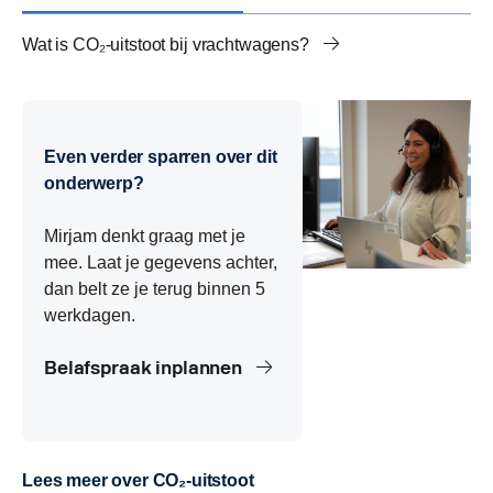
Wat is CO₂-uitstoot bij vrachtwagens?
Hoe wordt CO₂-uitstoot van vrachtwagens berekend?
CO₂-uitstoot per kilometer vrachtwagen
Beladingsgraad en CO₂-uitstoot vrachtwagens
CO₂-voetafdruk vrachtwagens
CO₂-emissieklassen vrachtwagens
Europese CO₂-normen voor vrachtwagens
Biobrandstoffen en CO₂-uitstoot vrachtwagens
Elektrische vrachtwagens en CO₂-uitstoot
CO₂-uitstoot en kilometerheffing
Routeplanning en CO₂-reductie in transport
Rijstijl en CO₂-uitstoot vrachtwagens
Onderhoud en CO₂-uitstoot vrachtwagens
Alternatieve brandstoffen voor vrachtwagens
CO₂-uitstoot rapporteren en CSRD
Even verder sparren over dit
onderwerp?
Mirjam denkt graag met je
mee. Laat je gegevens achter,
dan belt ze je terug binnen 5
werkdagen.
Belafspraak inplannen
Lees meer over CO₂-uitstoot