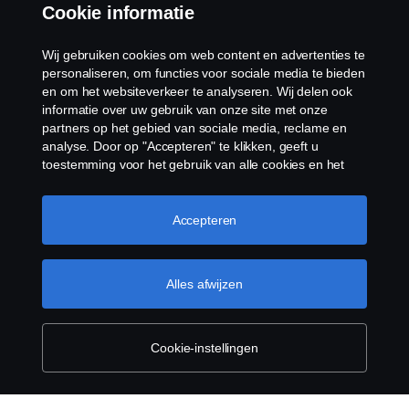
Cookie informatie
Klokkenluiden
Wij gebruiken cookies om web content en advertenties te
Cookiebeleid
personaliseren, om functies voor sociale media te bieden
en om het websiteverkeer te analyseren. Wij delen ook
informatie over uw gebruik van onze site met onze
Cookies
partners op het gebied van sociale media, reclame en
analyse. Door op "Accepteren" te klikken, geeft u
toestemming voor het gebruik van alle cookies en het
delen van informatie. U kunt uw cookies ook beheren
door op "Cookie Instellingen" te klikken en de
categorieën te selecteren die u wilt accepteren. Voor een
Accepteren
meer gedetailleerde uitleg over hoe wij cookies
gebruiken, verwijzen wij u naar onze cookies pagina, die
© Copyright Scania 2026 Alle Rechten
u kunt vinden door op de link onder deze tekst te
Alles afwijzen
Voorbehouden. Scania Nederland B.V. Postbus
klikken.
Meer informatie over uw privacy
9598 4801 LN, Spinveld 57, 4815 HV Breda / T +31
(0)76-5254 000 KvK-nummer: 27136821
Cookie-instellingen