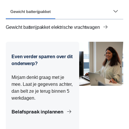
Gewicht batterijpakket
Gewicht batterijpakket elektrische vrachtwagen
Actieradius en batterijpakket vrachtwagen
Vermogen batterijpakket vrachtwagen
NMC-technologie batterijpakket vrachtwagen
Even verder sparren over dit
onderwerp?
Mirjam denkt graag met je
mee. Laat je gegevens achter,
dan belt ze je terug binnen 5
werkdagen.
Belafspraak inplannen