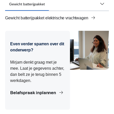
Gewicht batterijpakket
Gewicht batterijpakket elektrische vrachtwagen
Actieradius en batterijpakket vrachtwagen
Vermogen batterijpakket vrachtwagen
NMC-technologie batterijpakket vrachtwagen
Even verder sparren over dit
onderwerp?
Mirjam denkt graag met je
mee. Laat je gegevens achter,
dan belt ze je terug binnen 5
werkdagen.
Belafspraak inplannen