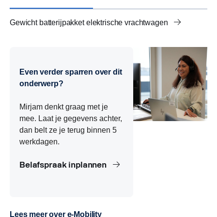
Gewicht batterijpakket elektrische vrachtwagen
Actieradius en batterijpakket vrachtwagen
Vermogen batterijpakket vrachtwagen
NMC-technologie batterijpakket vrachtwagen
Even verder sparren over dit
onderwerp?
Mirjam denkt graag met je
mee. Laat je gegevens achter,
dan belt ze je terug binnen 5
werkdagen.
Belafspraak inplannen
Lees meer over e-Mobility