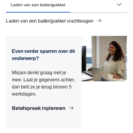
Laden van een batterijpakket
Laden van een batterijpakket vrachtwagen
DC-laden batterijpakket vrachtwagen
Laadverlies batterijpakket vrachtwagen
Maximaal laadvermogen batterijpakket vrachtwagen
Even verder sparren over dit
onderwerp?
Mirjam denkt graag met je
mee. Laat je gegevens achter,
dan belt ze je terug binnen 5
werkdagen.
Belafspraak inplannen