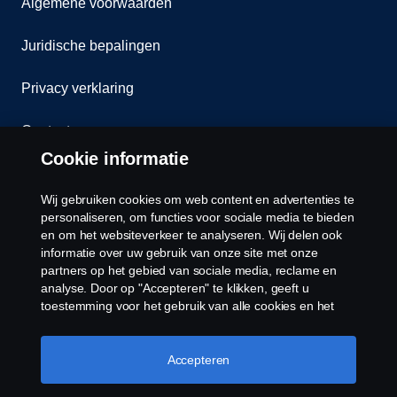
Algemene voorwaarden
Juridische bepalingen
Privacy verklaring
Contact
Cookie informatie
Klokkenluiden
Wij gebruiken cookies om web content en advertenties te
Cookiebeleid
personaliseren, om functies voor sociale media te bieden
en om het websiteverkeer te analyseren. Wij delen ook
informatie over uw gebruik van onze site met onze
Cookies
partners op het gebied van sociale media, reclame en
analyse. Door op "Accepteren" te klikken, geeft u
toestemming voor het gebruik van alle cookies en het
delen van informatie. U kunt uw cookies ook beheren
door op "Cookie Instellingen" te klikken en de
categorieën te selecteren die u wilt accepteren. Voor een
Accepteren
meer gedetailleerde uitleg over hoe wij cookies
gebruiken, verwijzen wij u naar onze cookies pagina, die