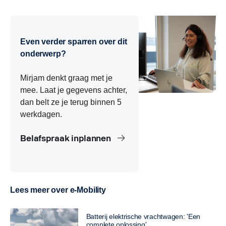
Wat is de impact van batterijgewicht op laadvermogen?
Wat is Europese gewichtscompensatie voor elektrische
trucks?
Even verder sparren over dit
onderwerp?
Mirjam denkt graag met je
mee. Laat je gegevens achter,
dan belt ze je terug binnen 5
werkdagen.
Belafspraak inplannen
Lees meer over e-Mobility
Batterij elektrische vrachtwagen: 'Een
complete oplossing'