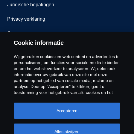
Juridische bepalingen
Privacy verklaring
Contact
Cookie informatie
Klokkenluiden
Wij gebruiken cookies om web content en advertenties te
Cookiebeleid
personaliseren, om functies voor sociale media te bieden
en om het websiteverkeer te analyseren. Wij delen ook
informatie over uw gebruik van onze site met onze
Cookies
partners op het gebied van sociale media, reclame en
analyse. Door op "Accepteren" te klikken, geeft u
toestemming voor het gebruik van alle cookies en het
delen van informatie. U kunt uw cookies ook beheren
door op "Cookie Instellingen" te klikken en de
categorieën te selecteren die u wilt accepteren. Voor een
Accepteren
meer gedetailleerde uitleg over hoe wij cookies
gebruiken, verwijzen wij u naar onze cookies pagina, die
© Copyright Scania 2026 Alle Rechten
u kunt vinden door op de link onder deze tekst te
Alles afwijzen
Voorbehouden. Scania Nederland B.V. Postbus