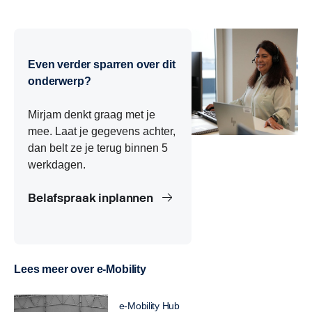
Wat is thermische runaway (alleen definiërend, niet
Wat is batterijverwarming bij elektrische vrachtwagens?
Wat is actieve koeling van batterijen?
technisch diep)?
Even verder sparren over dit
onderwerp?
Mirjam denkt graag met je
mee. Laat je gegevens achter,
dan belt ze je terug binnen 5
werkdagen.
Belafspraak inplannen
Lees meer over e-Mobility
e-Mobility Hub