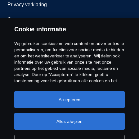
Privacy verklaring
Contact
Cookie informatie
Klokkenluiden
Wij gebruiken cookies om web content en advertenties te
Cookiebeleid
personaliseren, om functies voor sociale media te bieden
en om het websiteverkeer te analyseren. Wij delen ook
informatie over uw gebruik van onze site met onze
Cookies
partners op het gebied van sociale media, reclame en
analyse. Door op "Accepteren" te klikken, geeft u
toestemming voor het gebruik van alle cookies en het
delen van informatie. U kunt uw cookies ook beheren
door op "Cookie Instellingen" te klikken en de
categorieën te selecteren die u wilt accepteren. Voor een
Accepteren
meer gedetailleerde uitleg over hoe wij cookies
gebruiken, verwijzen wij u naar onze cookies pagina, die
© Copyright Scania 2026 Alle Rechten
u kunt vinden door op de link onder deze tekst te
Alles afwijzen
Voorbehouden. Scania Nederland B.V. Postbus
klikken.
Meer informatie over uw privacy
9598 4801 LN, Spinveld 57, 4815 HV Breda / T +31
(0)76-5254 000 KvK-nummer: 27136821