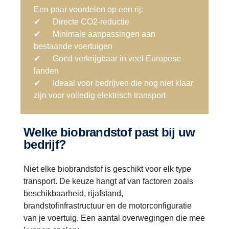
Een paar voordelen op een rij:
✔ Directe CO2-reductie
✔ Minimale aanpassingen aan
bestaande voertuigen
✔ Goed verkrijgbaar in veel Europese
landen
✔ Ideaal voor bedrijven die nog niet klaar
zijn voor volledig elektrisch transport
Welke biobrandstof past bij uw
bedrijf?
Niet elke biobrandstof is geschikt voor elk type
transport. De keuze hangt af van factoren zoals
beschikbaarheid, rijafstand,
brandstofinfrastructuur en de motorconfiguratie
van je voertuig. Een aantal overwegingen die mee