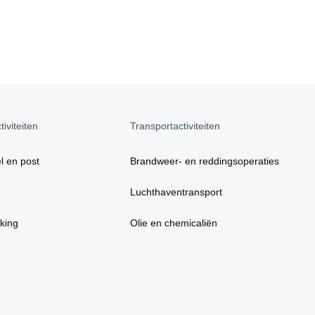
iviteiten
Transportactiviteiten
l en post
Brandweer- en reddingsoperaties
Luchthaventransport
king
Olie en chemicaliën