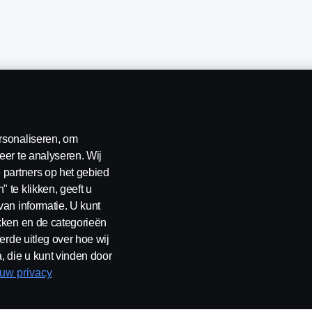
rsonaliseren, om
eer te analyseren. Wij
 partners op het gebied
 te klikken, geeft u
van informatie. U kunt
ikken en de categorieën
erklaring
Contact
Klokkenluiden
Cookiebeleid
Cookies
erde uitleg over hoe wij
, die u kunt vinden door
 uw privacy
rland B.V. Postbus 9598 4801 LN, Spinveld 57, 4815 HV Breda / T +31 