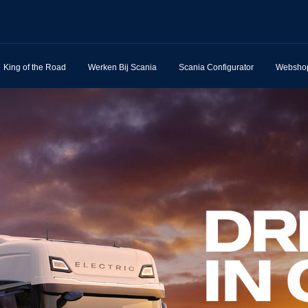
King of the Road
Werken Bij Scania
Scania Configurator
Websho