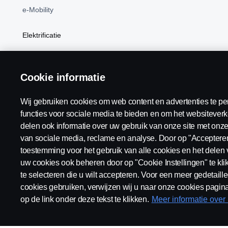
e-Mobility
Elektrificatie
BEV
Cookie informatie
Wij gebruiken cookies om web content en advertenties te pe
Scania Nederland:
Nederland
functies voor sociale media te bieden en om het websiteverk
delen ook informatie over uw gebruik van onze site met onze
van sociale media, reclame en analyse. Door op "Accepteren"
toestemming voor het gebruik van alle cookies en het delen 
uw cookies ook beheren door op "Cookie Instellingen" te kl
Algemene voorwaarden
Juridische bepalingen
Privacy v
te selecteren die u wilt accepteren. Voor een meer gedetaille
cookies gebruiken, verwijzen wij u naar onze cookies pagina
op de link onder deze tekst te klikken.
Meer informatie over
© Copyright Scania 2026 Alle Rechten Voorbehouden. Scania Nede